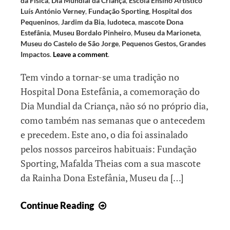
da Física
,
Dia Mundial da Criança
,
Escola Ensino Artístico
Luís António Verney
,
Fundação Sporting
,
Hospital dos
Pequeninos
,
Jardim da Bia
,
ludoteca
,
mascote Dona
Estefânia
,
Museu Bordalo Pinheiro
,
Museu da Marioneta
,
Museu do Castelo de São Jorge
,
Pequenos Gestos, Grandes
Impactos
.
Leave a comment
.
Tem vindo a tornar-se uma tradição no
Hospital Dona Estefânia, a comemoração do
Dia Mundial da Criança, não só no próprio dia,
como também nas semanas que o antecedem
e precedem. Este ano, o dia foi assinalado
pelos nossos parceiros habituais: Fundação
Sporting, Mafalda Theias com a sua mascote
da Rainha Dona Estefânia, Museu da […]
Comemorações
Continue Reading
do