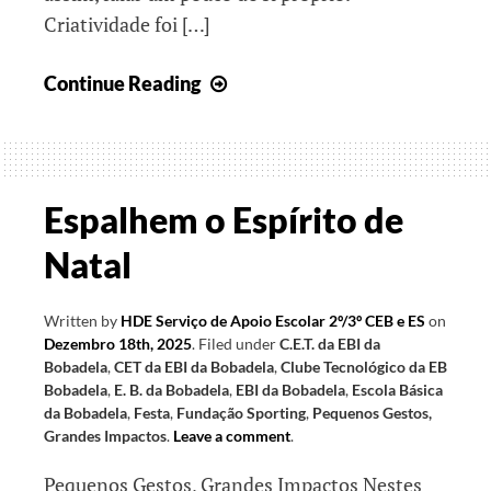
Criatividade foi […]
Que
Continue Reading
impacto
terão
estes
nossos
Espalhem o Espírito de
pequenos
Natal
gestos?
Written by
HDE Serviço de Apoio Escolar 2º/3º CEB e ES
on
Dezembro 18th, 2025
.
Filed under
C.E.T. da EBI da
Bobadela
,
CET da EBI da Bobadela
,
Clube Tecnológico da EB
Bobadela
,
E. B. da Bobadela
,
EBI da Bobadela
,
Escola Básica
da Bobadela
,
Festa
,
Fundação Sporting
,
Pequenos Gestos,
Grandes Impactos
.
Leave a comment
.
Pequenos Gestos, Grandes Impactos Nestes