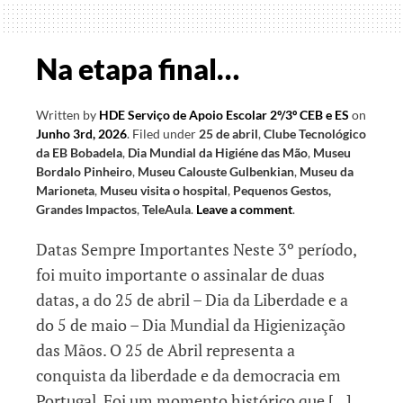
Dia
Mundial
da
Na etapa final…
Criança
Written by
HDE Serviço de Apoio Escolar 2º/3º CEB e ES
on
Junho 3rd, 2026
.
Filed under
25 de abril
,
Clube Tecnológico
da EB Bobadela
,
Dia Mundial da Higiéne das Mão
,
Museu
Bordalo Pinheiro
,
Museu Calouste Gulbenkian
,
Museu da
Marioneta
,
Museu visita o hospital
,
Pequenos Gestos,
Grandes Impactos
,
TeleAula
.
Leave a comment
.
Datas Sempre Importantes Neste 3º período,
foi muito importante o assinalar de duas
datas, a do 25 de abril – Dia da Liberdade e a
do 5 de maio – Dia Mundial da Higienização
das Mãos. O 25 de Abril representa a
conquista da liberdade e da democracia em
Portugal. Foi um momento histórico que […]