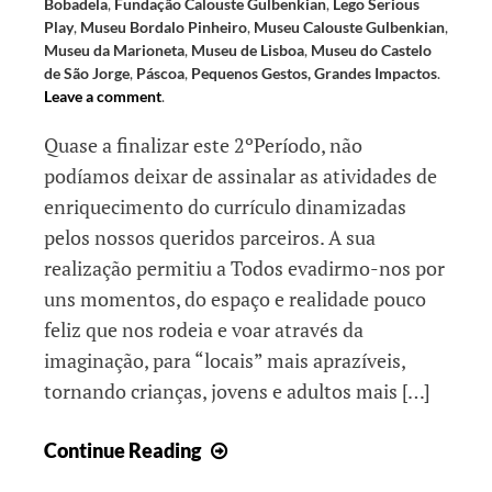
Bobadela
,
Fundação Calouste Gulbenkian
,
Lego Serious
Play
,
Museu Bordalo Pinheiro
,
Museu Calouste Gulbenkian
,
Museu da Marioneta
,
Museu de Lisboa
,
Museu do Castelo
de São Jorge
,
Páscoa
,
Pequenos Gestos, Grandes Impactos
.
Leave a comment
.
Quase a finalizar este 2ºPeríodo, não
podíamos deixar de assinalar as atividades de
enriquecimento do currículo dinamizadas
pelos nossos queridos parceiros. A sua
realização permitiu a Todos evadirmo-nos por
uns momentos, do espaço e realidade pouco
feliz que nos rodeia e voar através da
imaginação, para “locais” mais aprazíveis,
tornando crianças, jovens e adultos mais […]
Pequenos
Continue Reading
Gestos