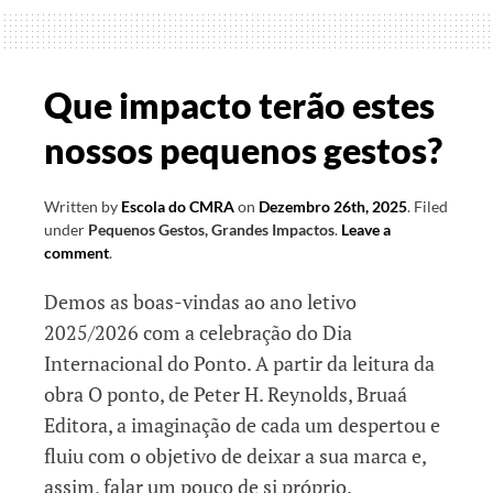
que
nos
tornam
Que impacto terão estes
criativos
nossos pequenos gestos?
Written by
Escola do CMRA
on
Dezembro 26th, 2025
.
Filed
under
Pequenos Gestos, Grandes Impactos
.
Leave a
comment
.
Demos as boas-vindas ao ano letivo
2025/2026 com a celebração do Dia
Internacional do Ponto. A partir da leitura da
obra O ponto, de Peter H. Reynolds, Bruaá
Editora, a imaginação de cada um despertou e
fluiu com o objetivo de deixar a sua marca e,
assim, falar um pouco de si próprio.