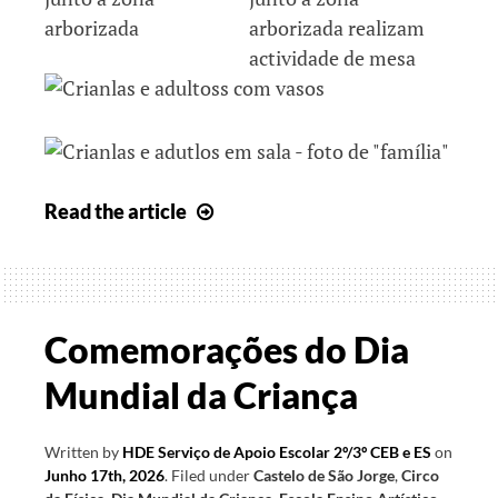
Quando
Read
the article
os
gestos
se
transformam
Comemorações do Dia
em
Mundial da Criança
Arte
e
conhecimento
Written by
HDE Serviço de Apoio Escolar 2º/3º CEB e ES
on
Junho 17th, 2026
.
Filed under
Castelo de São Jorge
,
Circo