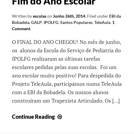
Fim do Ano Escolar
Written by
escolas
on
Junho 26th, 2014
.
Filed under
EBI da
Bobadela
,
GALP
,
IPOLFG
,
Santos Populares
,
TeleAula
.
1
Comment
.
O FINAL DO ANO CHEGOU! No mês de junho,
os alunos da Escola do Serviço de Pediatria do
IPOLFG realizaram as últimas tarefas
escolares pedidas pelas suas escolas. Foi um
ano escolar muito positivo! Para despedida do
Projeto TeleAula, participámos numa TeleAula
com a EBI da Bobadela. Os nossos alunos
construíram um Trapezista Articulado. Os […]
Fim
Continue Reading
do
Ano