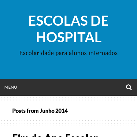
Skip
to
ESCOLAS DE
content
HOSPITAL
Escolaridade para alunos internados
O
OPEN
MENU
S
F
MENU
Posts from
Junho 2014