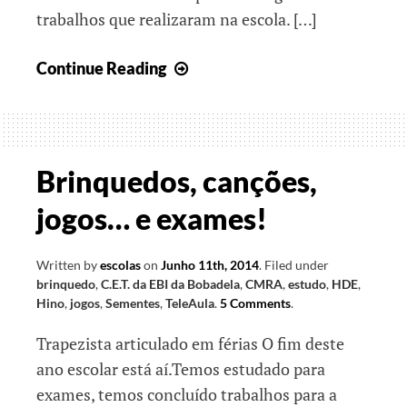
trabalhos que realizaram na escola. […]
Da
Continue Reading
horta
ao
conhecimento
Brinquedos, canções,
jogos… e exames!
Written by
escolas
on
Junho 11th, 2014
.
Filed under
brinquedo
,
C.E.T. da EBI da Bobadela
,
CMRA
,
estudo
,
HDE
,
Hino
,
jogos
,
Sementes
,
TeleAula
.
5 Comments
.
Trapezista articulado em férias O fim deste
ano escolar está aí.Temos estudado para
exames, temos concluído trabalhos para a