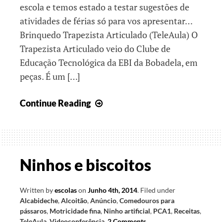
escola e temos estado a testar sugestões de
atividades de férias só para vos apresentar…
Brinquedo Trapezista Articulado (TeleAula) O
Trapezista Articulado veio do Clube de
Educação Tecnológica da EBI da Bobadela, em
peças. É um […]
Brinquedos,
Continue Reading
canções,
jogos…
e
exames!
Ninhos e biscoitos
Written by
escolas
on
Junho 4th, 2014
.
Filed under
Alcabideche
,
Alcoitão
,
Anúncio
,
Comedouros para
pássaros
,
Motricidade fina
,
Ninho artificial
,
PCA1
,
Receitas
,
TeleAula
,
Videoconferência
.
2 Comments
.