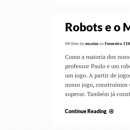
só
anima
Robots e o 
Written by
escolas
on
Fevereiro 11t
Como a maioria dos noss
professor Paulo e um robo
um jogo. A partir de jog
nosso jogo, construímos 
superar. Também já cons
Robot
Continue Reading
e
o