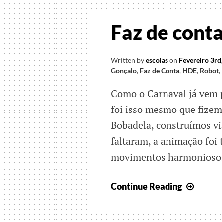
Mund
do
Faz de cont
faz
de
conta
Written by
escolas
on
Fevereiro 3rd
Gonçalo
,
Faz de Conta
,
HDE
,
Robot
,
Como o Carnaval já vem 
foi isso mesmo que fize
Bobadela, construímos v
faltaram, a animação foi
movimentos harmoniosos
Faz
Continue Reading
de
conta