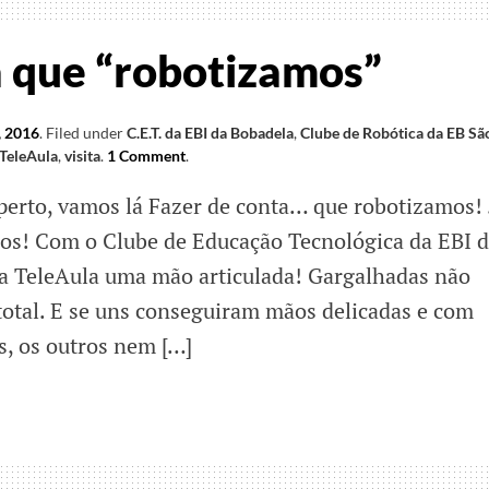
o
a que “robotizamos”
, 2016
.
Filed under
C.E.T. da EBI da Bobadela
,
Clube de Robótica da EB Sã
TeleAula
,
visita
.
1 Comment
.
perto, vamos lá Fazer de conta… que robotizamos!
mos! Com o Clube de Educação Tecnológica da EBI 
ia TeleAula uma mão articulada! Gargalhadas não
 total. E se uns conseguiram mãos delicadas e com
, os outros nem […]