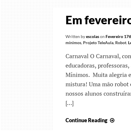
Em fevereir
Written by
escolas
on
Fevereiro 17t
mínimos
,
Projeto TeleAula
,
Robot
.
L
Carnaval O Carnaval, co
educadoras, professoras,
Mínimos. Muita alegria 
mistura! Uma mão robot e
nossos alunos construíra
[…]
Em
Continue Reading
fever