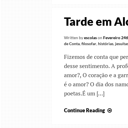
Tarde em Al
Written by
escolas
on
Fevereiro 24t
de Conta
,
filosofar
,
histórias
,
jesuíta
Fizemos de conta que pe
desse sentimento. A prof
amor?, O coração e a garr
é o amor? O dia dos nam
poetas.É um […]
Tarde
Continue Reading
em
Alcoit