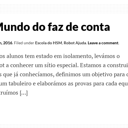
ção!
Mundo do faz de conta
h, 2016
.
Filed under
Escola do HSM
,
Robot Ajuda
.
Leave a comment
.
os alunos tem estado em isolamento, levámos o
t a conhecer um sítio especial. Estamos a construi
os que já conhecíamos, definimos um objetivo para 
um tabuleiro e elaborámos as provas para cada equ
truímos […]
s