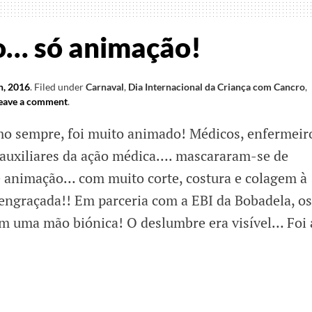
o… só animação!
h, 2016
.
Filed under
Carnaval
,
Dia Internacional da Criança com Cancro
,
eave a comment
.
mo sempre, foi muito animado! Médicos, enfermeir
 auxiliares da ação médica…. mascararam-se de
e animação… com muito corte, costura e colagem à
ngraçada!! Em parceria com a EBI da Bobadela, os
m uma mão biónica! O deslumbre era visível… Foi 
eiro…