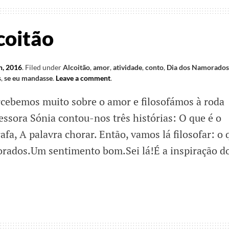
coitão
h, 2016
.
Filed under
Alcoitão
,
amor
,
atividade
,
conto
,
Dia dos Namorados
s
,
se eu mandasse
.
Leave a comment
.
rcebemos muito sobre o amor e filosofámos à roda
essora Sónia contou-nos três histórias: O que é o
afa, A palavra chorar. Então, vamos lá filosofar: o 
orados.Um sentimento bom.Sei lá!É a inspiração d
ão