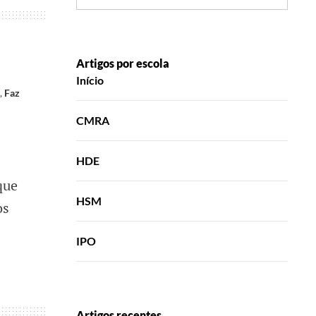
Artigos por escola
Início
,
Faz
CMRA
HDE
que
HSM
os
IPO
Artigos recentes