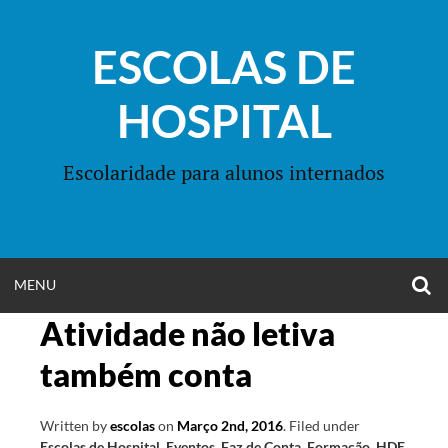
Skip
to
ESCOLAS DE
content
HOSPITAL
Escolaridade para alunos internados
O
OPEN
MENU
S
F
Atividade não letiva
MENU
também conta
Written by
escolas
on
Março 2nd, 2016
.
Filed under
Escolas de Hospital
,
Eventos
,
Faz de Conta
,
Formação
,
HDE
,