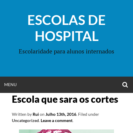
Skip
to
ESCOLAS DE
content
HOSPITAL
Escolaridade para alunos internados
O
OPEN
MENU
S
F
Escola que sara os cortes
MENU
Written by
Rui
on
Julho 13th, 2016
.
Filed under
Uncategorized
.
Leave a comment
.