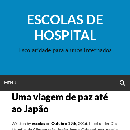
Skip
to
ESCOLAS DE
content
HOSPITAL
Escolaridade para alunos internados
O
OPEN
MENU
S
F
Uma viagem de paz até
MENU
ao Japão
Written by
escolas
on
Outubro 19th, 2016
.
Filed under
Dia
Mundial da Alimentação
,
Japão
,
lenda
,
Origami
,
paz
,
poesia
,