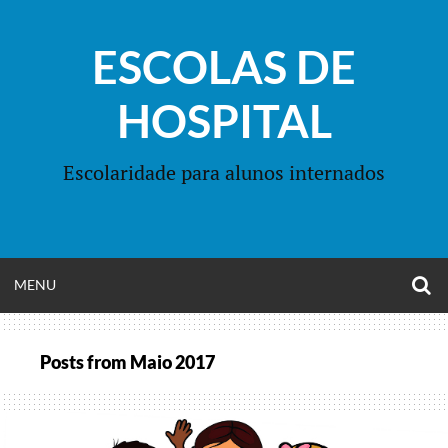
Skip
to
ESCOLAS DE
content
HOSPITAL
Escolaridade para alunos internados
O
OPEN
MENU
S
F
MENU
Posts from
Maio 2017