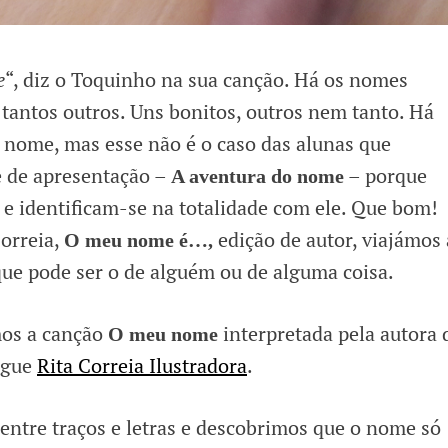
e
“, diz o Toquinho na sua canção. Há os nomes
 tantos outros. Uns bonitos, outros nem tanto. Há
nome, mas esse não é o caso das alunas que
e de apresentação –
– porque
A aventura do nome
 identificam-se na totalidade com ele. Que bom!
Correia,
edição de autor, viajámos 
O meu nome é…,
ue pode ser o de alguém ou de alguma coisa.
mos a canção
interpretada pela autora 
O meu nome
logue
Rita Correia Ilustradora
.
ntre traços e letras e descobrimos que o nome só