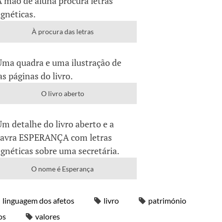
À procura das letras
O livro aberto
O nome é Esperança
linguagem dos afetos
livro
património
os
valores