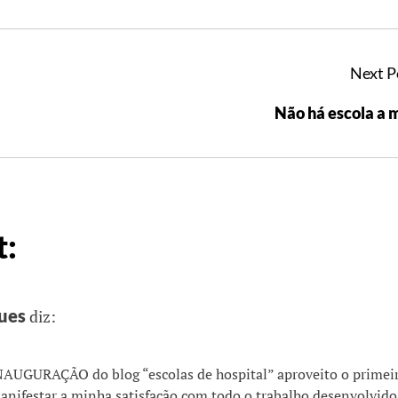
Next P
Não há escola a 
:
ues
diz:
AUGURAÇÃO do blog “escolas de hospital” aproveito o primei
nifestar a minha satisfação com todo o trabalho desenvolvido