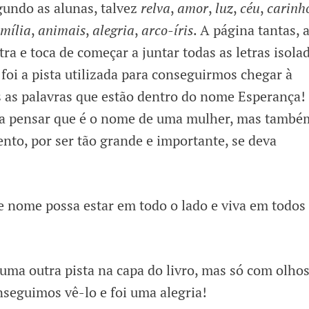
gundo as alunas, talvez
relva
,
amor
,
luz
,
céu
,
carinh
amília
,
animais
,
alegria
,
arco-íris
. A página tantas, 
ra e toca de começar a juntar todas as letras isola
foi a pista utilizada para conseguirmos chegar à
as as palavras que estão dentro do nome Esperança!
s a pensar que é o nome de uma mulher, mas també
nto, por ser tão grande e importante, se deva
 nome possa estar em todo o lado e viva em todos
ma outra pista na capa do livro, mas só com olhos
nseguimos vê-lo e foi uma alegria!