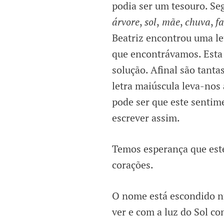
podia ser um tesouro. Se
árvore
,
sol
,
mãe
,
chuva
,
f
Beatriz encontrou uma let
que encontrávamos. Esta 
solução. Afinal são tant
letra maiúscula leva-no
pode ser que este sentime
escrever assim.
Temos esperança que este
corações.
O nome está escondido nu
ver e com a luz do Sol co