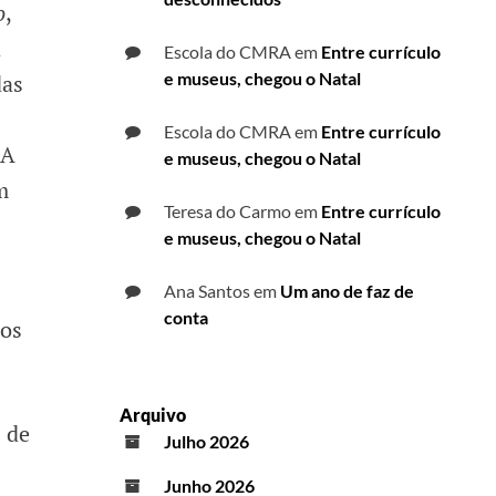
o
,
a
Escola do CMRA
em
Entre currículo
e museus, chegou o Natal
das
Escola do CMRA
em
Entre currículo
 A
e museus, chegou o Natal
m
Teresa do Carmo
em
Entre currículo
e museus, chegou o Natal
Ana Santos
em
Um ano de faz de
conta
 os
Arquivo
 de
Julho 2026
Junho 2026