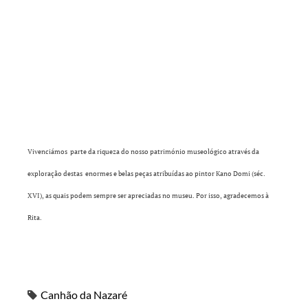
Vivenciámos parte da riqueza
do nosso património museológico através da
exploração
destas enormes e belas peças
atribuídas ao pintor Kano Domi (séc.
XVI), as quais
podem sempre ser apreciadas no museu. Por isso, agradecemos à
Rita.
Canhão da Nazaré