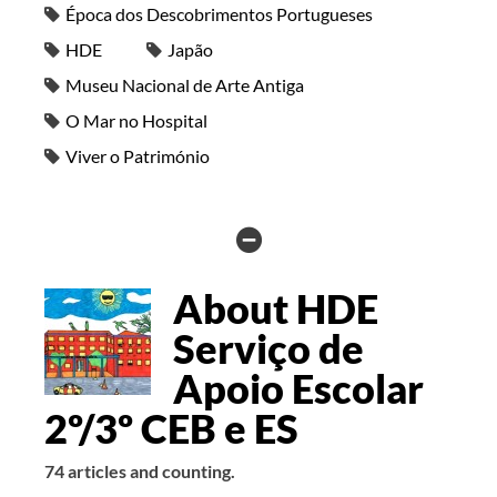
Época dos Descobrimentos Portugueses
HDE
Japão
Museu Nacional de Arte Antiga
O Mar no Hospital
Viver o Património
HIDE
AUTHOR
About HDE
BIO
Serviço de
Apoio Escolar
2º/3º CEB e ES
74 articles and counting.