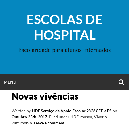
Skip
to
ESCOLAS DE
content
HOSPITAL
Escolaridade para alunos internados
O
OPEN
MENU
S
F
Novas vivências
MENU
Written by
HDE Serviço de Apoio Escolar 2º/3º CEB e ES
on
Outubro 25th, 2017
.
Filed under
HDE
,
museu
,
Viver o
Património
.
Leave a comment
.