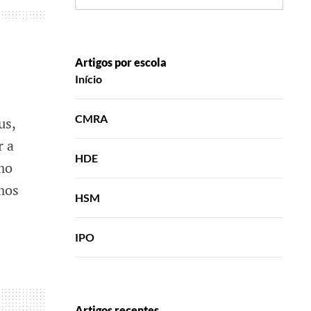
Artigos por escola
Início
CMRA
us,
r a
HDE
mo
ámos
HSM
IPO
Artigos recentes