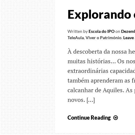
lobos
Explorando 
Written by
Escola do IPO
on
Dezemb
TeleAula
,
Viver o Património
.
Leave
À descoberta da nossa he
muitas histórias… Os no
extraordinárias capacida
também aprenderam as fra
calcanhar de Aquiles. As
novos. […]
Explo
Continue Reading
o
patrim