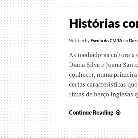
Histórias co
Written by
Escola do CMRA
on
Deze
As mediadoras culturais 
Diana Silva e Joana Santo
conhecer, numa primeira 
certas características q
rimas de berço inglesas 
Histór
Continue Reading
com
rimas
e