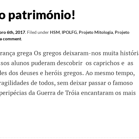
o património!
ro 6th, 2017
.
Filed under
HSM
,
IPOLFG
,
Projeto Mitologia
,
Projeto
 a comment
.
rança grega Os gregos deixaram-nos muita históri
ssos alunos puderam descobrir os caprichos e as
des dos deuses e heróis gregos. Ao mesmo tempo,
gilidades de todos, sem deixar passar o famoso
 peripécias da Guerra de Tróia encantaram os mais
rando
ónio!