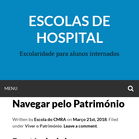
Skip
to
ESCOLAS DE
content
HOSPITAL
Escolaridade para alunos internados
O
OPEN
MENU
S
F
Navegar pelo Património
MENU
Written by
Escola do CMRA
on
Março 21st, 2018
.
Filed
under
Viver o Património
.
Leave a comment
.