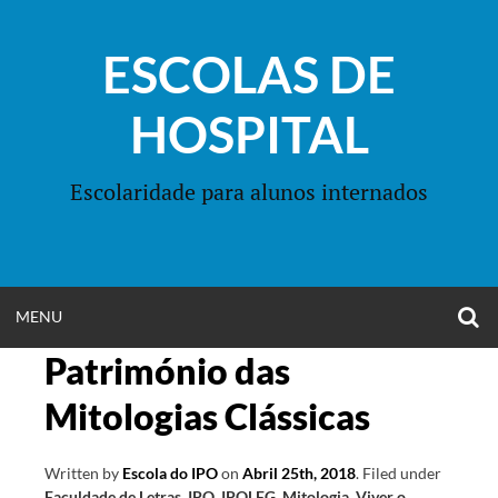
Skip
to
ESCOLAS DE
content
HOSPITAL
Escolaridade para alunos internados
O
OPEN
MENU
S
F
Património das
MENU
Mitologias Clássicas
Written by
Escola do IPO
on
Abril 25th, 2018
.
Filed under
Faculdade de Letras
,
IPO
,
IPOLFG
,
Mitologia
,
Viver o