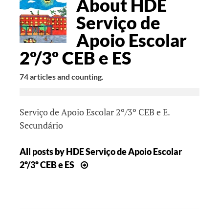
AUTHOR
About HDE
BIO
Serviço de
Apoio Escolar
2º/3º CEB e ES
74 articles and counting.
Serviço de Apoio Escolar 2º/3º CEB e E.
Secundário
All posts by HDE Serviço de Apoio Escolar
2º/3º CEB e ES