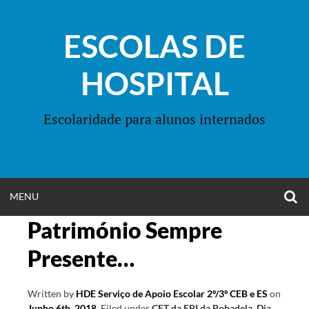
Skip
to
ESCOLAS DE
content
HOSPITAL
Escolaridade para alunos internados
O
OPEN
MENU
S
F
Património Sempre
MENU
Presente…
Written by
HDE Serviço de Apoio Escolar 2º/3º CEB e ES
on
Junho 6th, 2018
.
Filed under
CET da EBI da Bobadela
,
Dia