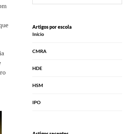
com
 que
Artigos por escola
Início
CMRA
ia
e
HDE
vro
HSM
IPO
Artigos recentes