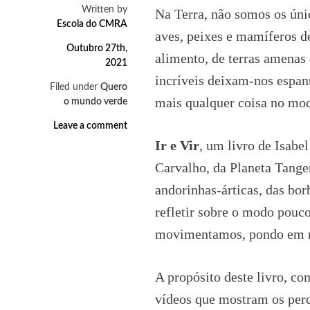
Written by
Na Terra, não somos os únic
Escola do CMRA
aves, peixes e mamíferos d
Outubro 27th,
alimento, de terras amenas 
2021
incríveis deixam-nos espan
Filed under
Quero
mais qualquer coisa no mod
o mundo verde
Leave a comment
Ir e Vir
, um livro de Isabe
Carvalho, da Planeta Tange
andorinhas-árticas, das bo
refletir sobre o modo pouc
movimentamos, pondo em ris
A propósito deste livro, c
vídeos que mostram os percu