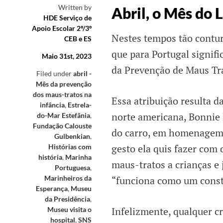
Written by
Abril, o Mês do 
HDE Serviço de
Apoio Escolar 2º/3º
Nestes tempos tão contur
CEB e ES
que para Portugal signif
Maio 31st, 2023
da Prevenção de Maus Tra
Filed under
abril -
Mês da prevenção
dos maus-tratos na
Essa atribuição resulta d
infância
,
Estrela-
norte americana, Bonnie 
do-Mar Estefânia
,
Fundação Calouste
do carro, em homenagem a
Gulbenkian
,
gesto ela quis fazer com
Histórias com
história
,
Marinha
maus-tratos a crianças e 
Portuguesa
,
Marinheiros da
“funciona como um constan
Esperança
,
Museu
da Presidência
,
Infelizmente, qualquer cr
Museu visita o
hospital
,
SNS