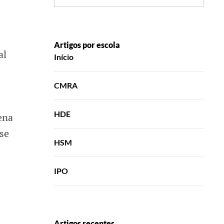
Artigos por escola
al
Início
CMRA
HDE
ena
se
HSM
IPO
Artigos recentes