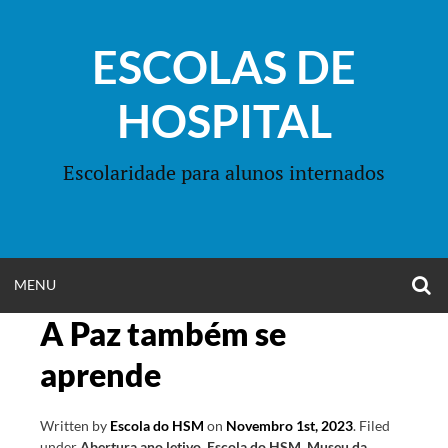
Skip
to
ESCOLAS DE
content
HOSPITAL
Escolaridade para alunos internados
O
OPEN
MENU
S
F
A Paz também se
MENU
aprende
Written by
Escola do HSM
on
Novembro 1st, 2023
.
Filed
under
Abertura ano letivo
,
Escola do HSM
,
Museu da