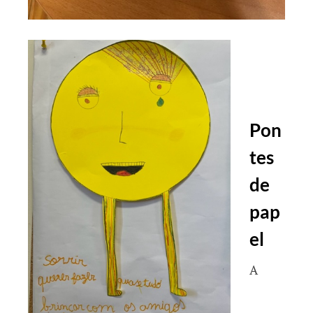
Pon
tes
de
pap
el
A