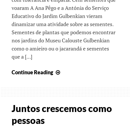
voaram A Ana Pêgo e a Antónia do Serviço
Educativo do Jardim Gulbenkian vieram
dinamizar uma atividade sobre as sementes.
Sementes de plantas que podemos encontrar
nos jardins do Museu Calouste Gulbenkian
como o amieiro ou o jacarandá e sementes
que a […]
Juntos
Continue Reading
pelo
ambiente
e
pela
Juntos crescemos como
ciência
pessoas