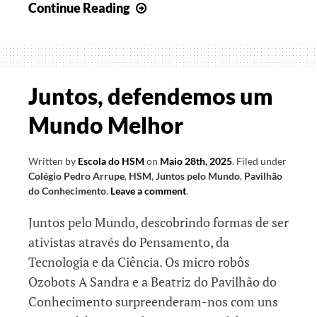
Contributos
Continue Reading
para
um
Mundo
Melhor
Juntos, defendemos um
Mundo Melhor
Written by
Escola do HSM
on
Maio 28th, 2025
.
Filed under
Colégio Pedro Arrupe
,
HSM
,
Juntos pelo Mundo
,
Pavilhão
do Conhecimento
.
Leave a comment
.
Juntos pelo Mundo, descobrindo formas de ser
ativistas através do Pensamento, da
Tecnologia e da Ciência. Os micro robôs
Ozobots A Sandra e a Beatriz do Pavilhão do
Conhecimento surpreenderam-nos com uns