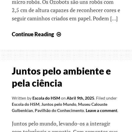
micro robôs. Os Ozobots são uns robôs com
2,5 cm de altura capazes de reconhecer cores e
seguir caminhos criados em papel. Podem […]
Juntos,
Continue Reading
defendemos
um
Mundo
Melhor
Juntos pelo ambiente e
pela ciência
Written by
Escola do HSM
on
Abril 9th, 2025
.
Filed under
Escola do HSM
,
Juntos pelo Mundo
,
Museu Calouste
Gulbenkian
,
Pavilhão do Conhecimento
.
Leave a comment
.
Juntos pelo mundo, levando-os a interagir
com tolerância e empatia. Cem sementes que