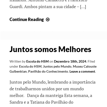
Guardi. Ambos pintam a sua cidade – […]
Juntos
Continue Reading
pelo
outro
e
pela
Juntos somos Melhores
natureza
Written by
Escola do HSM
on
Dezembro 18th, 2024
.
Filed
under
Escola do HSM
,
Juntos pelo Mundo
,
Museu Calouste
Gulbenkian
,
Pavilhão do Conhecimento
.
Leave a comment
.
Juntos pelo Mundo, lembrando a importância
de trabalharmos unidos por um mundo
melhor. Dança da manteiga Esta semana, a
Sandra e a Tatiana do Pavilhão do