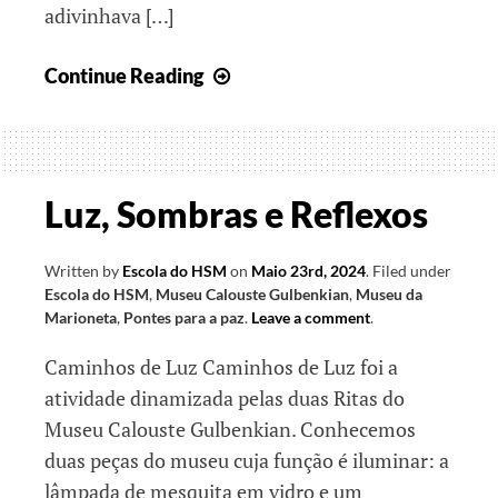
adivinhava […]
Pontes
Continue Reading
para
um
mundo
melhor
Luz, Sombras e Reflexos
Written by
Escola do HSM
on
Maio 23rd, 2024
.
Filed under
Escola do HSM
,
Museu Calouste Gulbenkian
,
Museu da
Marioneta
,
Pontes para a paz
.
Leave a comment
.
Caminhos de Luz Caminhos de Luz foi a
atividade dinamizada pelas duas Ritas do
Museu Calouste Gulbenkian. Conhecemos
duas peças do museu cuja função é iluminar: a
lâmpada de mesquita em vidro e um