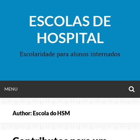
Skip
to
ESCOLAS DE
content
HOSPITAL
Escolaridade para alunos internados
O
OPEN
MENU
S
F
MENU
Author:
Escola do HSM