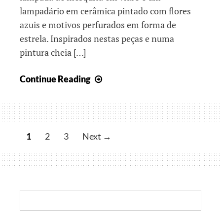
lampadário em cerâmica pintado com flores
azuis e motivos perfurados em forma de
estrela. Inspirados nestas peças e numa
pintura cheia […]
Luz,
Continue Reading
Sombras
e
Reflexos
1
2
3
Next →
Search: