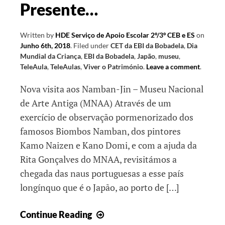
Presente…
Written by
HDE Serviço de Apoio Escolar 2º/3º CEB e ES
on
Junho 6th, 2018
.
Filed under
CET da EBI da Bobadela
,
Dia
Mundial da Criança
,
EBI da Bobadela
,
Japão
,
museu
,
TeleAula
,
TeleAulas
,
Viver o Património
.
Leave a comment
.
Nova visita aos Namban-Jin – Museu Nacional
de Arte Antiga (MNAA) Através de um
exercício de observação pormenorizado dos
famosos Biombos Namban, dos pintores
Kamo Naizen e Kano Domi, e com a ajuda da
Rita Gonçalves do MNAA, revisitámos a
chegada das naus portuguesas a esse país
longínquo que é o Japão, ao porto de […]
Património
Continue Reading