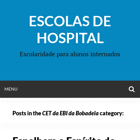
Skip
to
ESCOLAS DE
content
HOSPITAL
Escolaridade para alunos internados
O
OPEN
MENU
S
F
MENU
Posts in the
CET da EBI da Bobadela
category: