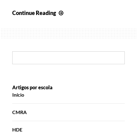
Viagens
Continue Reading
reais
entre
ilusões
e
fantasias
Search:
Artigos por escola
Início
CMRA
HDE