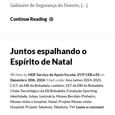
Gabinete de Segurança do Doente, […]
Espalhem
Continue Reading
o
Espírito
de
Natal
Juntos espalhando o
Espírito de Natal
Written by
HDE Serviço de Apoio Escolar 2º/3º CEB e ES
on
Dezembro 20th, 2024
.
Filed under
Ano Letivo 2024-2025
,
C.E.T. da EBI da Bobadela
,
castelos
,
CET da EBI da Bobadela
,
Clube Tecnológico da EB Bobadela
,
Fundação Sporting
,
identidade
,
Jubas
,
luminária
,
Museu Bordalo Pinheiro
,
Museu visita o hospital
,
Natal
,
Projeto Museu visita
Hospital
,
Projeto TeleAula
,
TeleAula
,
TVI
.
Leave a comment
.