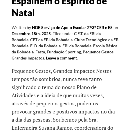
Espalhem o Espírito de
Natal
Written by
HDE Serviço de Apoio Escolar 2º/3º CEB e ES
on
Dezembro 18th, 2025
.
Filed under
C.E.T. da EBI da
Bobadela
,
CET da EBI da Bobadela
,
Clube Tecnológico da EB
Bobadela
,
E. B. da Bobadela
,
EBI da Bobadela
,
Escola Básica
da Bobadela
,
Festa
,
Fundação Sporting
,
Pequenos Gestos,
Grandes Impactos
.
Leave a comment
.
Pequenos Gestos, Grandes Impactos Nestes
tempos tão sombrios, nunca teve tanto
significado o tema do nosso Plano de
Atividades e a ideia de que muitas vezes,
através de pequenos gestos, podemos
provocar grandes e positivos impactos no dia
a dia das pessoas. Soubemos pela Sra.
Enfermeira Susana Ramos, coordenadora do