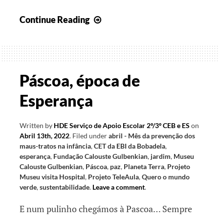
25º
Continue Reading
Encontro
TeleAula
Páscoa, época de
Esperança
Written by
HDE Serviço de Apoio Escolar 2º/3º CEB e ES
on
Abril 13th, 2022
.
Filed under
abril - Mês da prevenção dos
maus-tratos na infância
,
CET da EBI da Bobadela
,
esperança
,
Fundação Calouste Gulbenkian
,
jardim
,
Museu
Calouste Gulbenkian
,
Páscoa
,
paz
,
Planeta Terra
,
Projeto
Museu visita Hospital
,
Projeto TeleAula
,
Quero o mundo
verde
,
sustentabilidade
.
Leave a comment
.
E num pulinho chegámos à Pascoa… Sempre