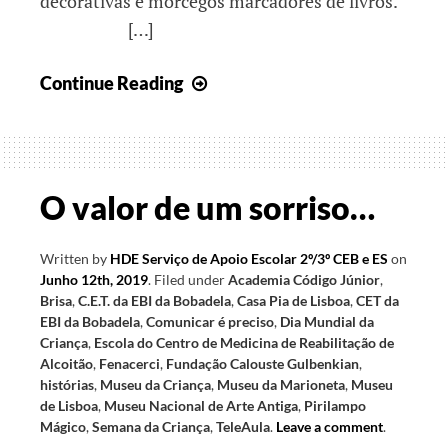
decorativas e morcegos marcadores de livros.
[…]
Direito
Continue Reading
a
ser
Criança
O valor de um sorriso…
Written by
HDE Serviço de Apoio Escolar 2º/3º CEB e ES
on
Junho 12th, 2019
.
Filed under
Academia Código Júnior
,
Brisa
,
C.E.T. da EBI da Bobadela
,
Casa Pia de Lisboa
,
CET da
EBI da Bobadela
,
Comunicar é preciso
,
Dia Mundial da
Criança
,
Escola do Centro de Medicina de Reabilitação de
Alcoitão
,
Fenacerci
,
Fundação Calouste Gulbenkian
,
histórias
,
Museu da Criança
,
Museu da Marioneta
,
Museu
de Lisboa
,
Museu Nacional de Arte Antiga
,
Pirilampo
Mágico
,
Semana da Criança
,
TeleAula
.
Leave a comment
.