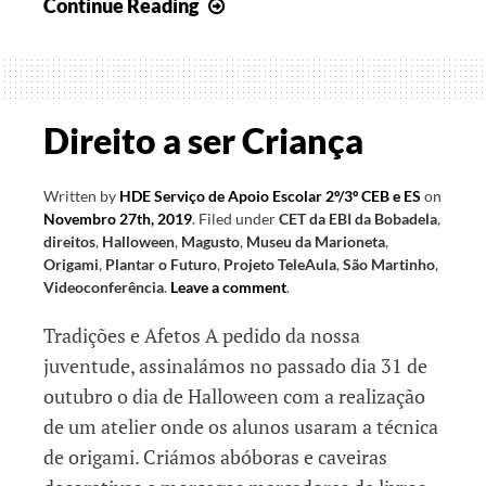
QUERO
Continue Reading
O
MUNDO
VERDE
Direito a ser Criança
Written by
HDE Serviço de Apoio Escolar 2º/3º CEB e ES
on
Novembro 27th, 2019
.
Filed under
CET da EBI da Bobadela
,
direitos
,
Halloween
,
Magusto
,
Museu da Marioneta
,
Origami
,
Plantar o Futuro
,
Projeto TeleAula
,
São Martinho
,
Videoconferência
.
Leave a comment
.
Tradições e Afetos A pedido da nossa
juventude, assinalámos no passado dia 31 de
outubro o dia de Halloween com a realização
de um atelier onde os alunos usaram a técnica
de origami. Criámos abóboras e caveiras