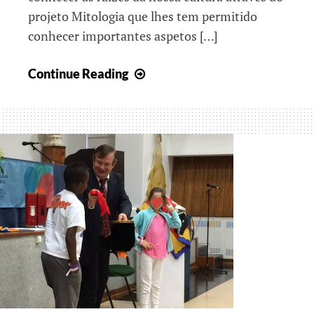
projeto Mitologia que lhes tem permitido
conhecer importantes aspetos […]
Em
Continue Reading
busca
do
Património
Cultural