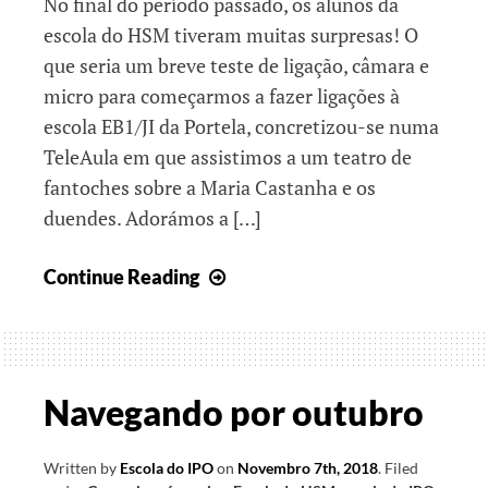
No final do período passado, os alunos da
escola do HSM tiveram muitas surpresas! O
que seria um breve teste de ligação, câmara e
micro para começarmos a fazer ligações à
escola EB1/JI da Portela, concretizou-se numa
TeleAula em que assistimos a um teatro de
fantoches sobre a Maria Castanha e os
duendes. Adorámos a […]
De
Continue Reading
surpresa
em
surpresa
Navegando por outubro
Written by
Escola do IPO
on
Novembro 7th, 2018
.
Filed