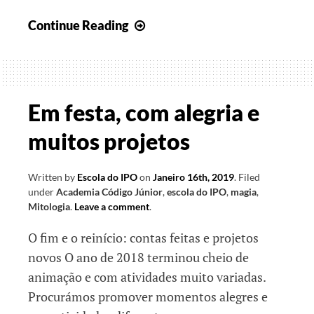
A
Continue Reading
aprender
a
comunicar
Em festa, com alegria e
muitos projetos
Written by
Escola do IPO
on
Janeiro 16th, 2019
.
Filed
under
Academia Código Júnior
,
escola do IPO
,
magia
,
Mitologia
.
Leave a comment
.
O fim e o reinício: contas feitas e projetos
novos O ano de 2018 terminou cheio de
animação e com atividades muito variadas.
Procurámos promover momentos alegres e