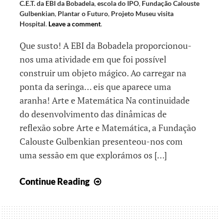
C.E.T. da EBI da Bobadela
,
escola do IPO
,
Fundação Calouste
Gulbenkian
,
Plantar o Futuro
,
Projeto Museu visita
Hospital
.
Leave a comment
.
Que susto! A EBI da Bobadela proporcionou-
nos uma atividade em que foi possível
construir um objeto mágico. Ao carregar na
ponta da seringa… eis que aparece uma
aranha! Arte e Matemática Na continuidade
do desenvolvimento das dinâmicas de
reflexão sobre Arte e Matemática, a Fundação
Calouste Gulbenkian presenteou-nos com
uma sessão em que explorámos os […]
Arte
Continue Reading
e
Ciência