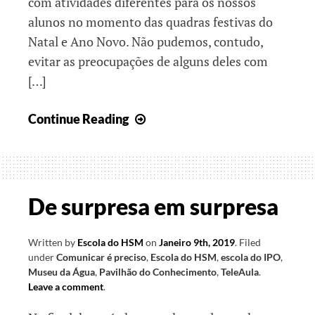
com atividades diferentes para os nossos
alunos no momento das quadras festivas do
Natal e Ano Novo. Não pudemos, contudo,
evitar as preocupações de alguns deles com
[…]
Em
Continue Reading
festa,
com
alegria
e
De surpresa em surpresa
muitos
projetos
Written by
Escola do HSM
on
Janeiro 9th, 2019
.
Filed
under
Comunicar é preciso
,
Escola do HSM
,
escola do IPO
,
Museu da Água
,
Pavilhão do Conhecimento
,
TeleAula
.
Leave a comment
.