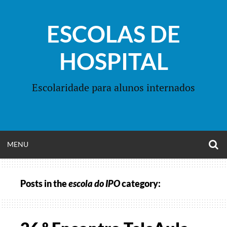
Skip
to
ESCOLAS DE
content
HOSPITAL
Escolaridade para alunos internados
O
OPEN
MENU
S
F
MENU
Posts in the
escola do IPO
category: