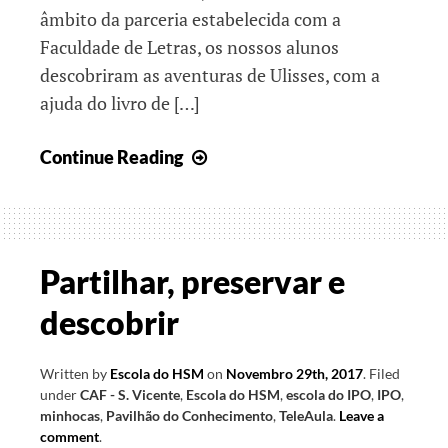
âmbito da parceria estabelecida com a
Faculdade de Letras, os nossos alunos
descobriram as aventuras de Ulisses, com a
ajuda do livro de […]
As
Continue Reading
nossas
mais
recentes
viagens!
Partilhar, preservar e
descobrir
Written by
Escola do HSM
on
Novembro 29th, 2017
.
Filed
under
CAF - S. Vicente
,
Escola do HSM
,
escola do IPO
,
IPO
,
minhocas
,
Pavilhão do Conhecimento
,
TeleAula
.
Leave a
comment
.