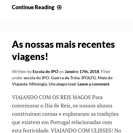
Em
Continue Reading
busca
do
Património
Cultural
As nossas mais recentes
viagens!
Written by
Escola do IPO
on
Janeiro 17th, 2018
.
Filed
under
escola do IPO
,
Guerra de Tróia
,
IPOLFG
,
Mala do
Viajante
,
Mitologia
,
Uncategorized
.
Leave a comment
.
VIAJANDO COM OS REIS MAGOS Para
comemorar o Dia de Reis, os nossos alunos
construíram coroas e exploraram as tradições
que existem em Portugal relacionadas com
esta festividade. VIAJANDO COM ULISSES! No