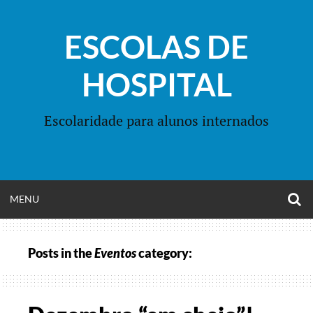
Skip
to
ESCOLAS DE
content
HOSPITAL
Escolaridade para alunos internados
O
OPEN
MENU
S
F
MENU
Posts in the
Eventos
category: