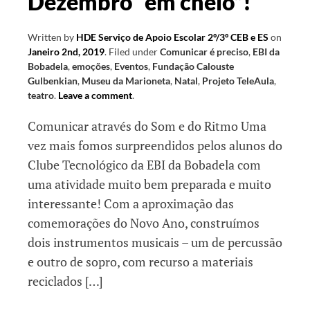
Dezembro “em cheio”!
Written by
HDE Serviço de Apoio Escolar 2º/3º CEB e ES
on
Janeiro 2nd, 2019
.
Filed under
Comunicar é preciso
,
EBI da
Bobadela
,
emoções
,
Eventos
,
Fundação Calouste
Gulbenkian
,
Museu da Marioneta
,
Natal
,
Projeto TeleAula
,
teatro
.
Leave a comment
.
Comunicar através do Som e do Ritmo Uma
vez mais fomos surpreendidos pelos alunos do
Clube Tecnológico da EBI da Bobadela com
uma atividade muito bem preparada e muito
interessante! Com a aproximação das
comemorações do Novo Ano, construímos
dois instrumentos musicais – um de percussão
e outro de sopro, com recurso a materiais
reciclados […]