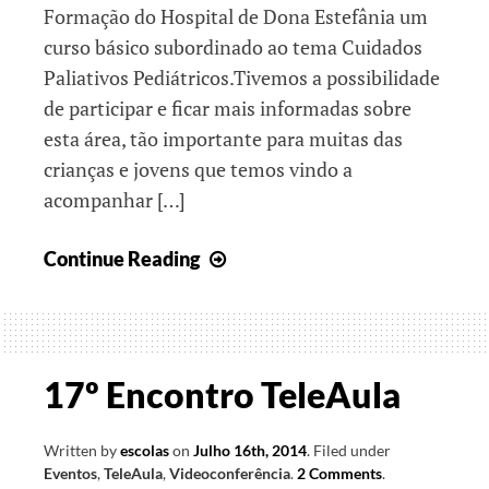
Formação do Hospital de Dona Estefânia um
curso básico subordinado ao tema Cuidados
Paliativos Pediátricos.Tivemos a possibilidade
de participar e ficar mais informadas sobre
esta área, tão importante para muitas das
crianças e jovens que temos vindo a
acompanhar […]
Atividade
Continue Reading
não
letiva
também
conta
17º Encontro TeleAula
Written by
escolas
on
Julho 16th, 2014
.
Filed under
Eventos
,
TeleAula
,
Videoconferência
.
2 Comments
.