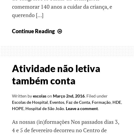
comemorar 140 anos a cuidar da criança, e
querendo […]
Não
Continue Reading
há
escola
a
mais
Atividade não letiva
também conta
Written by
escolas
on
Março 2nd, 2016
.
Filed under
Escolas de Hospital
,
Eventos
,
Faz de Conta
,
Formação
,
HDE
,
HOPE
,
Hospital de São João
.
Leave a comment
.
As nossas (in)formações Nos passados dias 3,
4 e 5 de fevereiro decorreu no Centro de