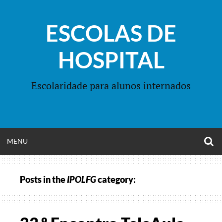
Skip
to
ESCOLAS DE
content
HOSPITAL
Escolaridade para alunos internados
O
OPEN
MENU
S
F
MENU
Posts in the
IPOLFG
category: