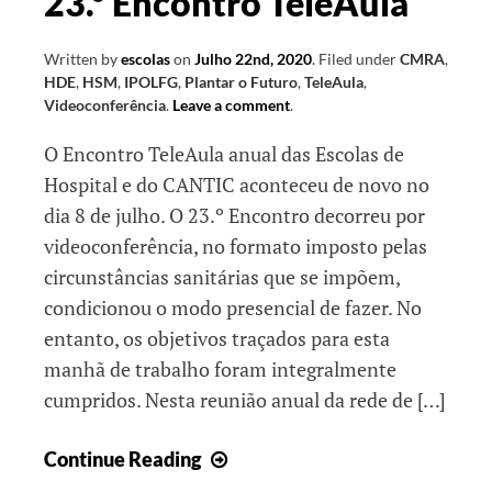
23.º Encontro TeleAula
Written by
escolas
on
Julho 22nd, 2020
.
Filed under
CMRA
,
HDE
,
HSM
,
IPOLFG
,
Plantar o Futuro
,
TeleAula
,
Videoconferência
.
Leave a comment
.
O Encontro TeleAula anual das Escolas de
Hospital e do CANTIC aconteceu de novo no
dia 8 de julho. O 23.º Encontro decorreu por
videoconferência, no formato imposto pelas
circunstâncias sanitárias que se impõem,
condicionou o modo presencial de fazer. No
entanto, os objetivos traçados para esta
manhã de trabalho foram integralmente
cumpridos. Nesta reunião anual da rede de […]
23.º
Continue Reading
Encontro