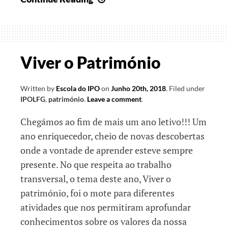
nossas
parcerias…
de
anos!
Viver o Património
Written by
Escola do IPO
on
Junho 20th, 2018
.
Filed under
IPOLFG
,
património
.
Leave a comment
.
Chegámos ao fim de mais um ano letivo!!! Um
ano enriquecedor, cheio de novas descobertas
onde a vontade de aprender esteve sempre
presente. No que respeita ao trabalho
transversal, o tema deste ano, Viver o
património, foi o mote para diferentes
atividades que nos permitiram aprofundar
conhecimentos sobre os valores da nossa