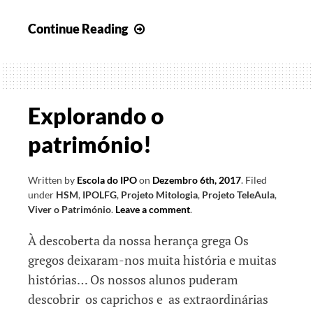
As
Continue Reading
nossas
mais
recentes
viagens!
Explorando o
património!
Written by
Escola do IPO
on
Dezembro 6th, 2017
.
Filed
under
HSM
,
IPOLFG
,
Projeto Mitologia
,
Projeto TeleAula
,
Viver o Património
.
Leave a comment
.
À descoberta da nossa herança grega Os
gregos deixaram-nos muita história e muitas
histórias… Os nossos alunos puderam
descobrir os caprichos e as extraordinárias