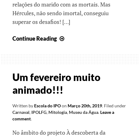
relações do marido com as mortais. Mas
Hércules, não sendo imortal, conseguiu
superar os desafios! […]
Plantando
Continue Reading
o
futuro
em
diversos
Um fevereiro muito
mundos!
animado!!!
Written by
Escola do IPO
on
Março 20th, 2019
.
Filed under
Carnaval
,
IPOLFG
,
Mitologia
,
Museu da Água
.
Leave a
comment
.
No âmbito do projeto À descoberta da