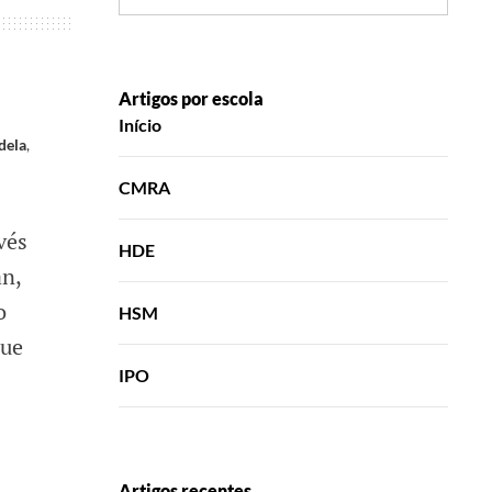
Artigos por escola
Início
dela
,
CMRA
vés
HDE
n,
o
HSM
que
IPO
Artigos recentes