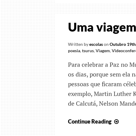
Prese
Uma viagem 
Written by
escolas
on
Outubro 19th
poesia
,
tsurus
,
Viagem
,
Videoconfer
Para celebrar a Paz no M
os dias, porque sem ela 
pessoas que ficaram céle
exemplo, Martin Luther K
de Calcutá, Nelson Mande
Uma
Continue Reading
viage