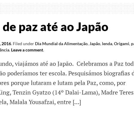
nte…
de paz até ao Japão
, 2016
.
Filed under
Dia Mundial da Alimentação
,
Japão
,
lenda
,
Origami
,
p
ência
.
Leave a comment
.
undo, viajámos até ao Japão. Celebramos a Paz to
não poderíamos ter escola. Pesquisámos biografias 
bres porque lutaram e lutam pela Paz, como, por
ing, Tenzin Gyatzo (14º Dalai-Lama), Madre Teres
la, Malala Yousafzai, entre […]
m