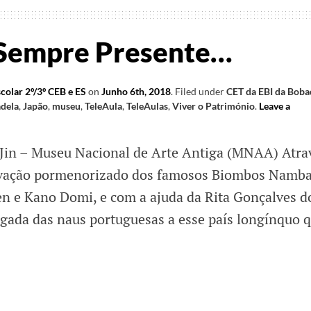
 Sempre Presente…
colar 2º/3º CEB e ES
on
Junho 6th, 2018
.
Filed under
CET da EBI da Boba
adela
,
Japão
,
museu
,
TeleAula
,
TeleAulas
,
Viver o Património
.
Leave a
Jin – Museu Nacional de Arte Antiga (MNAA) Atra
rvação pormenorizado dos famosos Biombos Namba
n e Kano Domi, e com a ajuda da Rita Gonçalves d
gada das naus portuguesas a esse país longínquo 
mónio
e