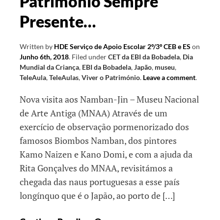
Património Sempre
Presente…
Written by
HDE Serviço de Apoio Escolar 2º/3º CEB e ES
on
Junho 6th, 2018
.
Filed under
CET da EBI da Bobadela
,
Dia
Mundial da Criança
,
EBI da Bobadela
,
Japão
,
museu
,
TeleAula
,
TeleAulas
,
Viver o Património
.
Leave a comment
.
Nova visita aos Namban-Jin – Museu Nacional
de Arte Antiga (MNAA) Através de um
exercício de observação pormenorizado dos
famosos Biombos Namban, dos pintores
Kamo Naizen e Kano Domi, e com a ajuda da
Rita Gonçalves do MNAA, revisitámos a
chegada das naus portuguesas a esse país
longínquo que é o Japão, ao porto de […]