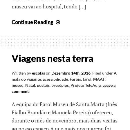
museu vai ao hospital, tendo […]
O
Continue Reading
museu
vai
ao
hospital
Viagens nesta terra
e
outras
Written by
escolas
on
Dezembro 14th, 2016
.
Filed under
A
viagens
mala do viajante
,
acessibilidade
,
Faróis
,
farol
,
MAAT
,
museu
,
Natal
,
postais
,
presépios
,
Projeto TeleAula
.
Leave a
comment
.
A equipa do Farol Museu de Santa Marta (Inês
Fialho Brandão e Manuela Pereira) ofereceu,
durante o mês de novembro, mais duas visitas
ao nosso espaço.A que mais nos marcou foi,