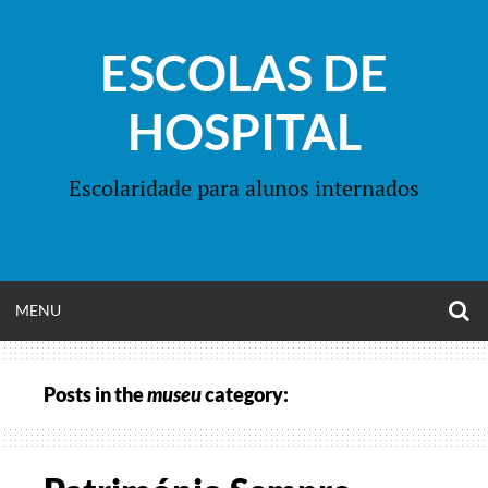
Skip
to
ESCOLAS DE
content
HOSPITAL
Escolaridade para alunos internados
O
OPEN
MENU
S
F
MENU
Posts in the
museu
category: