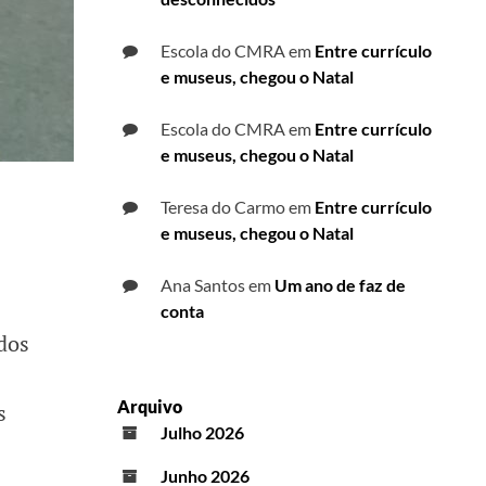
Escola do CMRA
em
Entre currículo
e museus, chegou o Natal
Escola do CMRA
em
Entre currículo
e museus, chegou o Natal
Teresa do Carmo
em
Entre currículo
e museus, chegou o Natal
Ana Santos
em
Um ano de faz de
conta
 dos
Arquivo
s
Julho 2026
Junho 2026