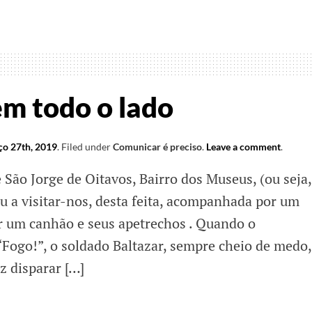
ias
m todo o lado
o 27th, 2019
.
Filed under
Comunicar é preciso
.
Leave a comment
.
 São Jorge de Oitavos, Bairro dos Museus, (ou seja,
 a visitar-nos, desta feita, acompanhada por um
r um canhão e seus apetrechos . Quando o
Fogo!”, o soldado Baltazar, sempre cheio de medo,
z disparar […]
icar