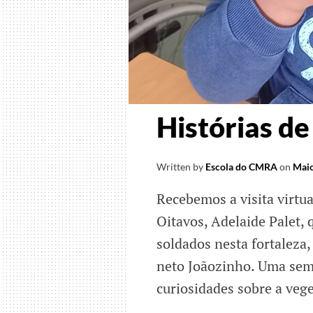
e
conhe
Histórias de
Written by
Escola do CMRA
on
Maio
Recebemos a visita virtua
Oitavos, Adelaide Palet,
soldados nesta fortaleza,
neto Joãozinho. Uma sem
curiosidades sobre a veg