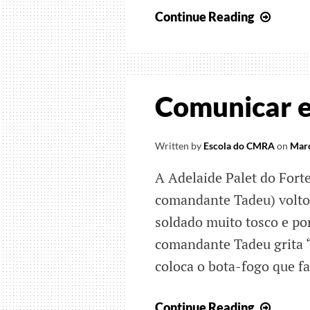
Histór
Continue Reading
de
ontem
e
de
Comunicar e
hoje
Written by
Escola do CMRA
on
Març
A Adelaide Palet do Forte
comandante Tadeu) voltou
soldado muito tosco e po
comandante Tadeu grita “
coloca o bota-fogo que fa
Comun
Continue Reading