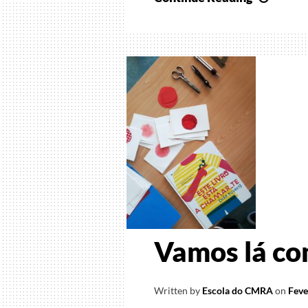
em
todo
o
lado
Vamos lá co
Written by
Escola do CMRA
on
Feve