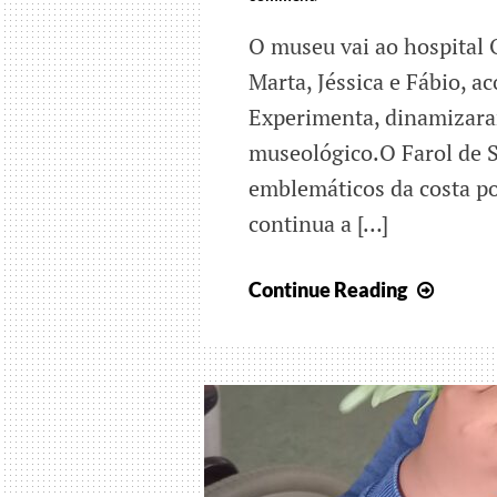
O museu vai ao hospital 
Marta, Jéssica e Fábio, 
Experimenta, dinamizaram
museológico.O Farol de S
emblemáticos da costa po
continua a […]
Quan
Continue Reading
os
gestos
se
trans
em
Arte