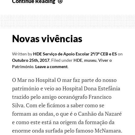
Viver
Continue Reading
o
património
com
os
Novas vivências
oceanos,
robots,
Written by
HDE Serviço de Apoio Escolar 2º/3º CEB e ES
on
azulejos
Outubro 25th, 2017
.
Filed under
HDE
,
museu
,
Viver o
e
Património
.
Leave a comment
.
muito
O Mar no Hospital O mar faz parte do nosso
mais
património e veio ao Hospital Dona Estefânia
trazido pelo amigo oceanógrafo Francisco
Silva. Com ele ficámos a saber como se
formam as ondas, o que é o Canhão da Nazaré
e como este está na origem da formação da
enorme onda surfada pelo famoso McNamara.