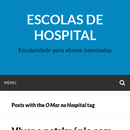
Skip
to
ESCOLAS DE
content
HOSPITAL
Escolaridade para alunos internados
O
OPEN
MENU
S
F
MENU
Posts with the
O Mar no Hospital
tag