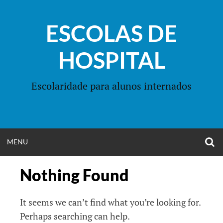
Skip
to
ESCOLAS DE
content
HOSPITAL
Escolaridade para alunos internados
O
OPEN
MENU
S
F
MENU
Nothing Found
It seems we can’t find what you’re looking for.
Perhaps searching can help.