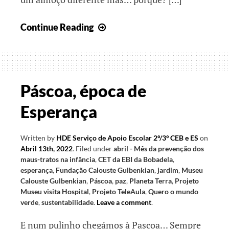
O
Continue Reading
significado
da
Páscoa
Páscoa, época de
Esperança
Written by
HDE Serviço de Apoio Escolar 2º/3º CEB e ES
on
Abril 13th, 2022
.
Filed under
abril - Mês da prevenção dos
maus-tratos na infância
,
CET da EBI da Bobadela
,
esperança
,
Fundação Calouste Gulbenkian
,
jardim
,
Museu
Calouste Gulbenkian
,
Páscoa
,
paz
,
Planeta Terra
,
Projeto
Museu visita Hospital
,
Projeto TeleAula
,
Quero o mundo
verde
,
sustentabilidade
.
Leave a comment
.
E num pulinho chegámos à Pascoa… Sempre