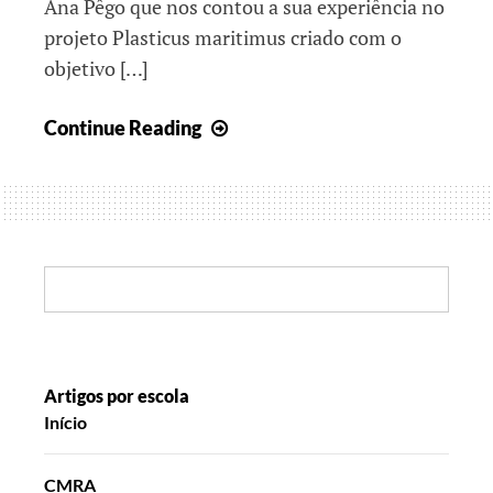
Ana Pêgo que nos contou a sua experiência no
projeto Plasticus maritimus criado com o
objetivo […]
Queremos
Continue Reading
um
mundo
mais
verde!
Search:
Artigos por escola
Início
CMRA