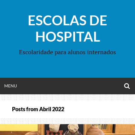
Skip
to
ESCOLAS DE
content
HOSPITAL
Escolaridade para alunos internados
O
OPEN
MENU
S
F
MENU
Posts from
Abril 2022