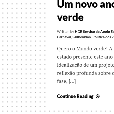
Um novo an
verde
Written by
HDE Serviço de Apoio Es
Carnaval
,
Gulbenkian
,
Política dos 7
Quero o Mundo verde! A i
estado presente este ano 
idealização de um projet
reflexão profunda sobr
fase, […]
Um
Continue Reading
novo
ano