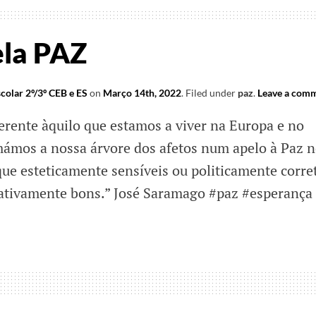
ela PAZ
colar 2º/3º CEB e ES
on
Março 14th, 2022
.
Filed under
paz
.
Leave a com
erente àquilo que estamos a viver na Europa e no
mos a nossa árvore dos afetos num apelo à Paz 
ue esteticamente sensíveis ou politicamente corre
 ativamente bons.” José Saramago #paz #esperança