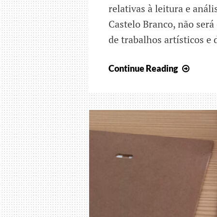
relativas à leitura e aná
Castelo Branco, não será
de trabalhos artísticos e
Curríc
Continue Reading
literac
de
código
e
arte