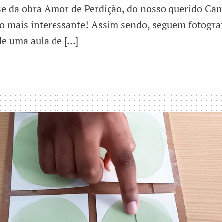
lise da obra Amor de Perdição, do nosso querido Ca
 o mais interessante! Assim sendo, seguem fotogra
 de uma aula de […]
ulo,
ia