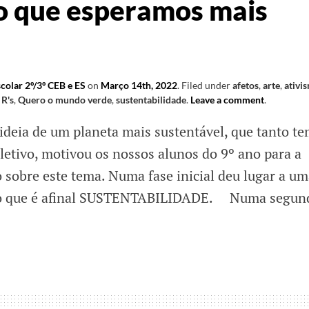
o que esperamos mais
colar 2º/3º CEB e ES
on
Março 14th, 2022
.
Filed under
afetos
,
arte
,
ativi
 R's
,
Quero o mundo verde
,
sustentabilidade
.
Leave a comment
.
deia de um planeta mais sustentável, que tanto t
letivo, motivou os nossos alunos do 9º ano para a
o sobre este tema. Numa fase inicial deu lugar a u
e o que é afinal SUSTENTABILIDADE. Numa segun