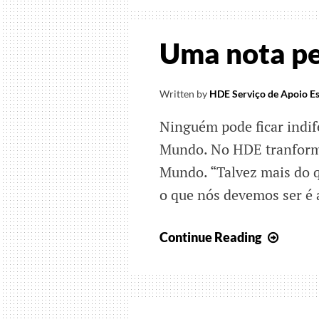
Uma nota p
Written by
HDE Serviço de Apoio Es
Ninguém pode ficar indif
Mundo. No HDE tranformá
Mundo. “Talvez mais do q
o que nós devemos ser é
Uma
Continue Reading
nota
pela
PAZ