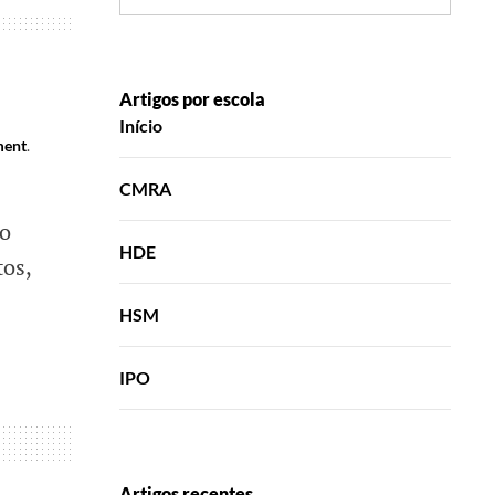
Artigos por escola
Início
ment
.
CMRA
no
HDE
tos,
HSM
IPO
Artigos recentes