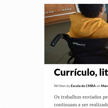
que
esper
mais
verde
Currículo, li
Written by
Escola do CMRA
on
Març
Os trabalhos enviados pe
continuam a ser realizado