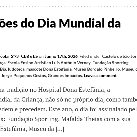
es do Dia Mundial da
colar 2º/3º CEB e ES
on
Junho 17th, 2026
.
Filed under
Castelo de São Jo
nça
,
Escola Ensino Artístico Luís António Verney
,
Fundação Sporting
,
 Bia
,
ludoteca
,
mascote Dona Estefânia
,
Museu Bordalo Pinheiro
,
Museu 
 Jorge
,
Pequenos Gestos, Grandes Impactos
.
Leave a comment
.
a tradição no Hospital Dona Estefânia, a
ial da Criança, não só no próprio dia, como tam
dem e precedem. Este ano, o dia foi assinalado pe
is: Fundação Sporting, Mafalda Theias com a sua
Estefânia, Museu da […]