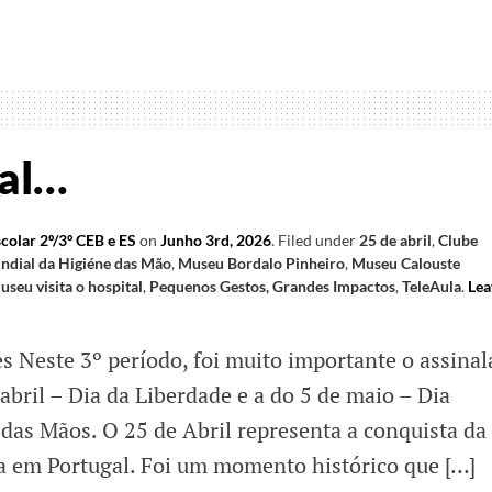
morações
al
nal…
ça
colar 2º/3º CEB e ES
on
Junho 3rd, 2026
.
Filed under
25 de abril
,
Clube
ndial da Higiéne das Mão
,
Museu Bordalo Pinheiro
,
Museu Calouste
useu visita o hospital
,
Pequenos Gestos, Grandes Impactos
,
TeleAula
.
Lea
 Neste 3º período, foi muito importante o assinal
 abril – Dia da Liberdade e a do 5 de maio – Dia
das Mãos. O 25 de Abril representa a conquista da
a em Portugal. Foi um momento histórico que […]