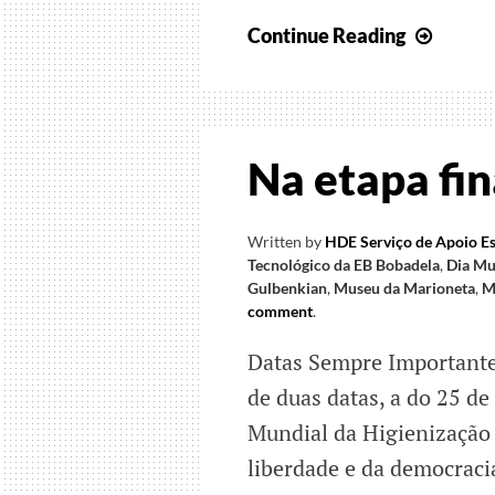
Come
Continue Reading
do
Dia
Mundi
da
Na etapa fi
Crian
Written by
HDE Serviço de Apoio Es
Tecnológico da EB Bobadela
,
Dia Mu
Gulbenkian
,
Museu da Marioneta
,
M
comment
.
Datas Sempre Importantes
de duas datas, a do 25 de
Mundial da Higienização 
liberdade e da democraci