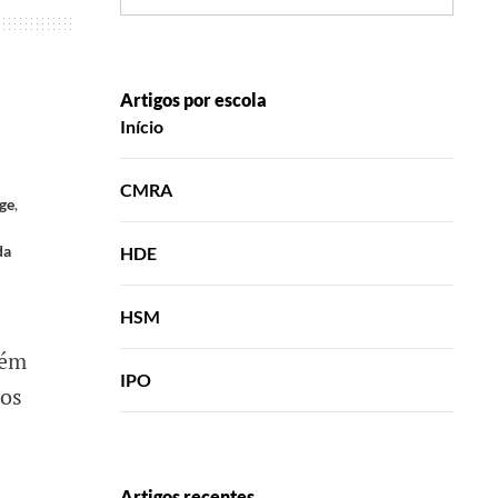
Artigos por escola
Início
CMRA
rge
,
da
HDE
HSM
bém
IPO
los
Artigos recentes