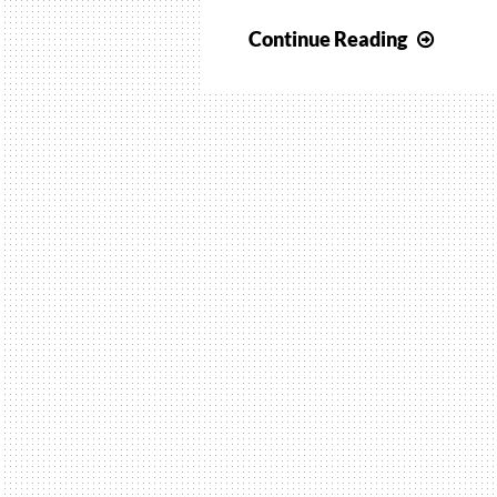
Na
Continue Reading
etapa
final…