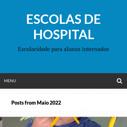
Skip
to
ESCOLAS DE
content
HOSPITAL
Escolaridade para alunos internados
O
OPEN
MENU
S
F
MENU
Posts from
Maio 2022