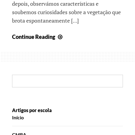
depois, observámos características e
soubemos curiosidades sobre a vegetação que
brota espontaneamente […]
Histórias
Continue Reading
de
ontem
e
de
hoje
Search:
Artigos por escola
Início
CMRA