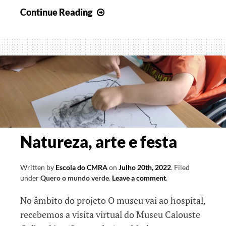
145º
Continue Reading
Aniversário
do
Hospital
De
Dona
Estefânia
Natureza, arte e festa
Written by
Escola do CMRA
on
Julho 20th, 2022
.
Filed
under
Quero o mundo verde
.
Leave a comment
.
No âmbito do projeto O museu vai ao hospital,
recebemos a visita virtual do Museu Calouste