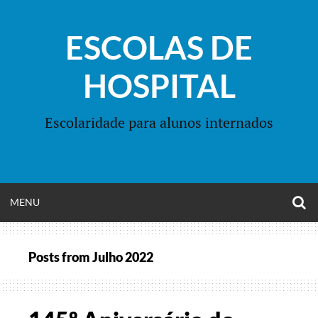
Skip
to
ESCOLAS DE
content
HOSPITAL
Escolaridade para alunos internados
O
OPEN
MENU
S
F
MENU
Posts from
Julho 2022