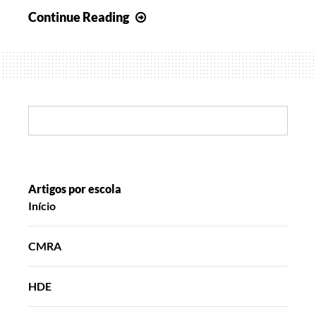
Bichos,
Continue Reading
plantas
e
sons
por
esse
Search:
mundo
fora
Artigos por escola
Início
CMRA
HDE