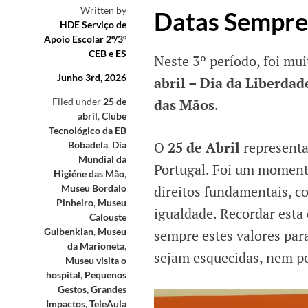
Written by
Datas Sempre
HDE Serviço de
Apoio Escolar 2º/3º
CEB e ES
Neste 3º período, foi mui
Junho 3rd, 2026
abril – Dia da Liberdad
das Mãos
.
Filed under
25 de
abril
,
Clube
Tecnológico da EB
O
25 de Abril
representa
Bobadela
,
Dia
Mundial da
Portugal. Foi um momento
Higiéne das Mão
,
direitos fundamentais, co
Museu Bordalo
Pinheiro
,
Museu
igualdade. Recordar esta
Calouste
Gulbenkian
,
Museu
sempre estes valores para
da Marioneta
,
sejam esquecidas, nem p
Museu visita o
hospital
,
Pequenos
Gestos, Grandes
Impactos
,
TeleAula