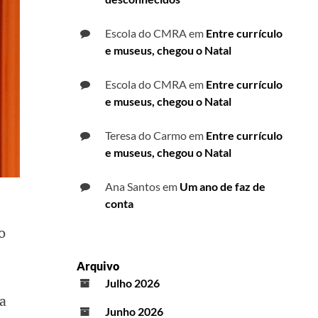
Escola do CMRA
em
Entre currículo
e museus, chegou o Natal
Escola do CMRA
em
Entre currículo
e museus, chegou o Natal
Teresa do Carmo
em
Entre currículo
e museus, chegou o Natal
Ana Santos
em
Um ano de faz de
conta
o
Arquivo
Julho 2026
a
Junho 2026