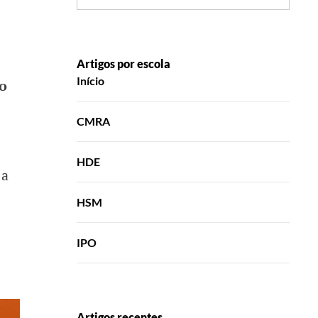
Artigos por escola
Início
o
CMRA
HDE
 a
HSM
IPO
Artigos recentes