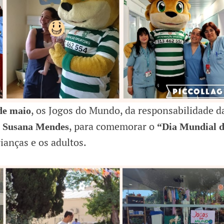
, os Jogos do Mundo, da responsabilidade d
de maio
a
, para comemorar o
Susana Mendes
“Dia Mundial 
rianças e os adultos.