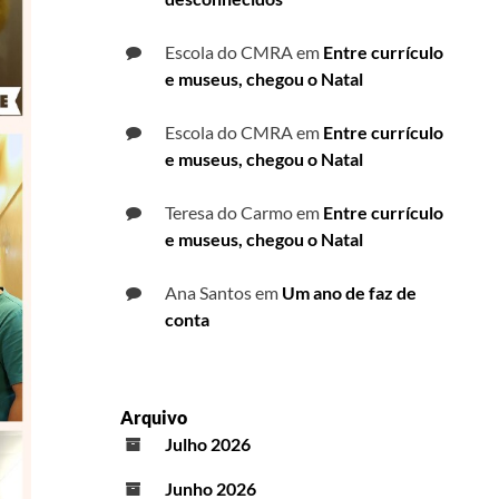
Escola do CMRA
em
Entre currículo
e museus, chegou o Natal
Escola do CMRA
em
Entre currículo
e museus, chegou o Natal
Teresa do Carmo
em
Entre currículo
e museus, chegou o Natal
Ana Santos
em
Um ano de faz de
conta
Arquivo
Julho 2026
Junho 2026