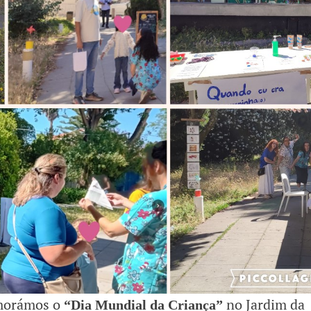
emorámos o
no Jardim da
“Dia Mundial da Criança”