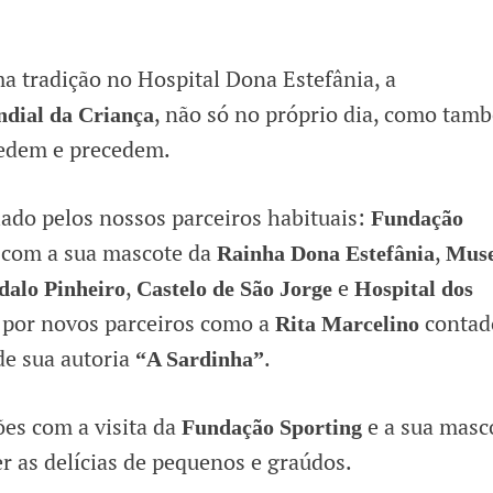
a tradição no Hospital Dona Estefânia, a
, não só no próprio dia, como tam
dial da Criança
edem e precedem.
alado pelos nossos parceiros habituais:
Fundação
com a sua mascote da
,
s
Rainha Dona Estefânia
Mus
,
e
alo Pinheiro
Castelo de São Jorge
Hospital dos
por novos parceiros como a
contad
Rita Marcelino
 de sua autoria
.
“A Sardinha”
es com a visita da
e a sua masc
Fundação Sporting
r as delícias de pequenos e graúdos.