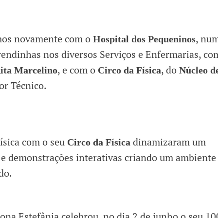
ámos novamente com o
, nu
Hospital dos Pequeninos
prendinhas nos diversos Serviços e Enfermarias, co
, e com o
, do
ita Marcelino
Circo da Física
Núcleo d
or Técnico.
ísica com o seu
dinamizaram um
Circo da Física
 e demonstrações interativas criando um ambiente
do.
ona Estefânia celebrou, no dia 2 de junho o seu 10