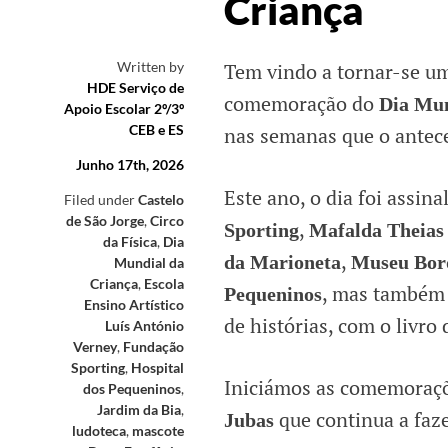
Criança
Written by
Tem vindo a tornar-se um
HDE Serviço de
comemoração do
Dia Mun
Apoio Escolar 2º/3º
CEB e ES
nas semanas que o antec
Junho 17th, 2026
Este ano, o dia foi assin
Filed under
Castelo
de São Jorge
,
Circo
,
Sporting
Mafalda Theia
da Física
,
Dia
,
da Marioneta
Museu Bord
Mundial da
Criança
,
Escola
, mas também 
Pequeninos
Ensino Artístico
de histórias, com o livro
Luís António
Verney
,
Fundação
Sporting
,
Hospital
Iniciámos as comemoraçõ
dos Pequeninos
,
Jardim da Bia
,
que continua a faze
Jubas
ludoteca
,
mascote