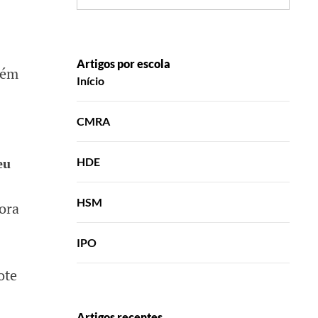
Artigos por escola
bém
Início
CMRA
HDE
eu
HSM
ora
IPO
ote
Artigos recentes