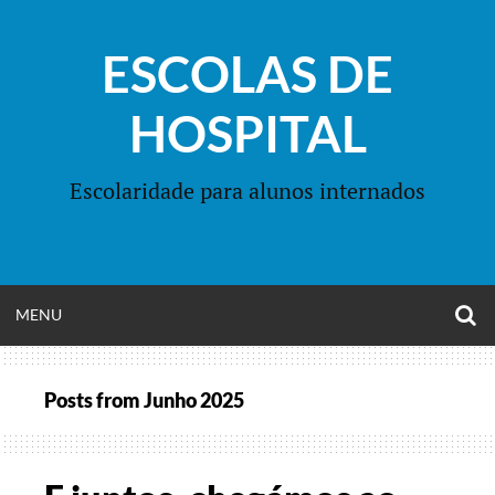
Skip
to
ESCOLAS DE
content
HOSPITAL
Escolaridade para alunos internados
O
OPEN
MENU
S
F
MENU
Posts from
Junho 2025