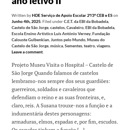
ano letivo II
Written by
HDE Serviço de Apoio Escolar 2º/3º CEB e ES
on
Junho 4th, 2025
.
Filed under
C.E.T. da EBI da Bobadela
,
Castelo de São Jorge
,
castelos
,
Cavaleiro
,
EBI da Bobadela
,
Escola Ensino Artístico Luís António Verney
,
Fundação
Calouste Gulbenkian
,
Juntos pelo Mundo
,
Museu do
Castelo de São Jorge
,
música
,
Sementes
,
teatro
,
viagens
.
Leave a comment
.
Projeto Museu Visita o Hospital – Castelo de
São Jorge Quando falamos de castelos
lembramo-nos sempre dos seus guardiões:
guerreiros, soldados e cavaleiros que
defendiam o reino e as suas fronteiras, e,
claro, reis. A Susana trouxe-nos a função e a
indumentária destes personagens:
armaduras, elmos, espadas e, por fim, escudos.
Os escudos tinham a função […]