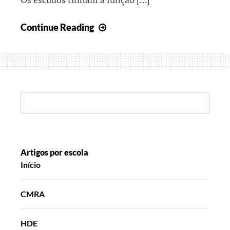
Juntos,
Continue Reading
rumo
ao
final
do
ano
Search:
letivo
II
Artigos por escola
Início
CMRA
HDE