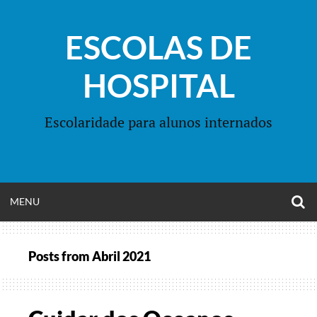
Skip
to
ESCOLAS DE
content
HOSPITAL
Escolaridade para alunos internados
O
OPEN
MENU
S
F
MENU
Posts from
Abril 2021