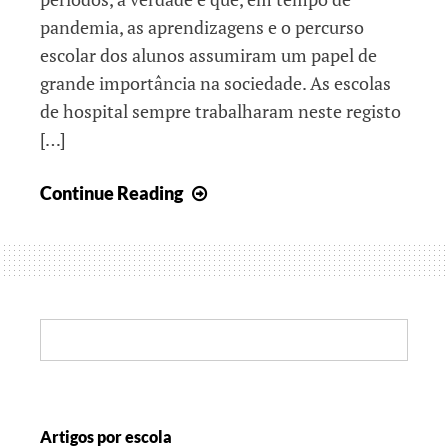
pandemia, as aprendizagens e o percurso
escolar dos alunos assumiram um papel de
grande importância na sociedade. As escolas
de hospital sempre trabalharam neste registo
[…]
Sobre
Continue Reading
a
importância
da
esperança
Search:
Artigos por escola