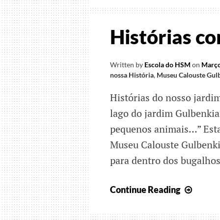
Histórias co
Written by
Escola do HSM
on
Março
nossa História
,
Museu Calouste Gul
Histórias do nosso jardi
lago do jardim Gulbenkia
pequenos animais…” Esta 
Museu Calouste Gulbenkia
para dentro dos bugalhos
Histór
Continue Reading
com
histór