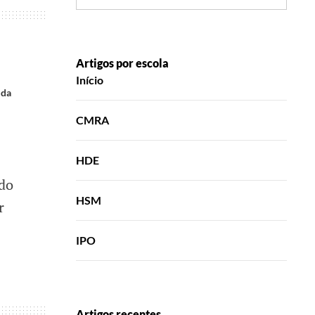
Artigos por escola
Início
 da
CMRA
HDE
 do
HSM
r
IPO
Artigos recentes