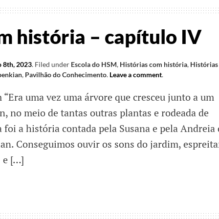
m história – capítulo IV
 8th, 2023
.
Filed under
Escola do HSM
,
Histórias com história
,
Histórias
benkian
,
Pavilhão do Conhecimento
.
Leave a comment
.
m “Era uma vez uma árvore que cresceu junto a um
n, no meio de tantas outras plantas e rodeada de
foi a história contada pela Susana e pela Andreia
n. Conseguimos ouvir os sons do jardim, espreita
 e […]
ias
ia