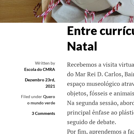
Entre curríc
Natal
Written by
Recebemos a visita virtu
Escola do CMRA
do Mar Rei D. Carlos, Ba
Dezembro 23rd,
espaço museológico atrav
2021
objetos, fósseis e animai
Filed under
Quero
Na segunda sessão, abor
o mundo verde
principal ênfase ao plást
3 Comments
seguido de debate.
Por fim, aprendemos a fa