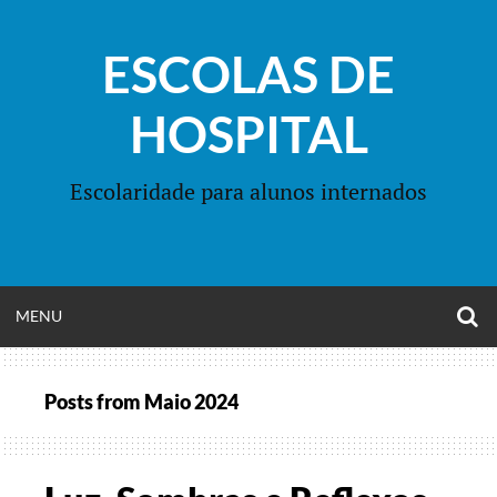
Skip
to
ESCOLAS DE
content
HOSPITAL
Escolaridade para alunos internados
O
OPEN
MENU
S
F
MENU
Posts from
Maio 2024