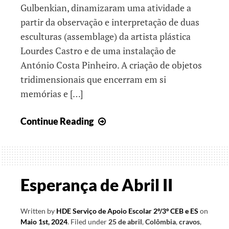
Gulbenkian, dinamizaram uma atividade a
partir da observação e interpretação de duas
esculturas (assemblage) da artista plástica
Lourdes Castro e de uma instalação de
António Costa Pinheiro. A criação de objetos
tridimensionais que encerram em si
memórias e […]
O
Continue Reading
sonho
comanda
a
vida
Esperança de Abril II
Written by
HDE Serviço de Apoio Escolar 2º/3º CEB e ES
on
Maio 1st, 2024
.
Filed under
25 de abril
,
Colômbia
,
cravos
,