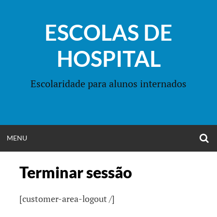
Skip
to
ESCOLAS DE
content
HOSPITAL
Escolaridade para alunos internados
O
OPEN
MENU
S
F
MENU
Terminar sessão
[customer-area-logout /]