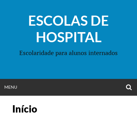
Skip
to
ESCOLAS DE
content
HOSPITAL
Escolaridade para alunos internados
O
OPEN
MENU
S
F
MENU
Início