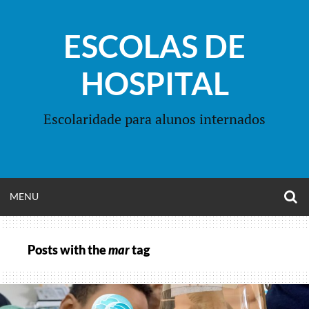
Skip
to
ESCOLAS DE
content
HOSPITAL
Escolaridade para alunos internados
O
OPEN
MENU
S
F
MENU
Posts with the
mar
tag