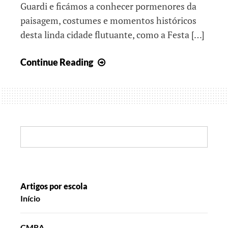
Guardi e ficámos a conhecer pormenores da
paisagem, costumes e momentos históricos
desta linda cidade flutuante, como a Festa […]
As
Continue Reading
coisas
bonitas
que
fazemos
juntos
Search:
Artigos por escola
Início
CMRA