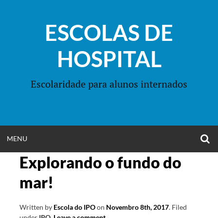
Skip
to
ESCOLAS DE
content
HOSPITAL
Escolaridade para alunos internados
O
OPEN
MENU
S
F
Explorando o fundo do
MENU
mar!
Written by
Escola do IPO
on
Novembro 8th, 2017
.
Filed
under
IPO
.
Leave a comment
.