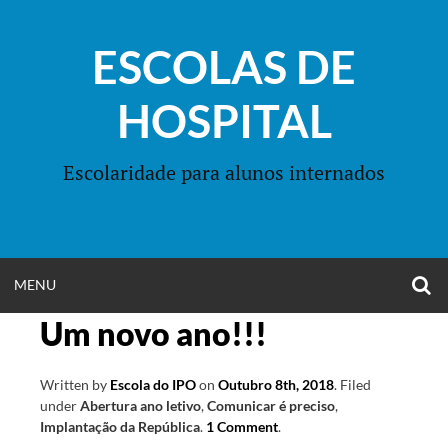
Skip
to
ESCOLAS DE
content
HOSPITAL
Escolaridade para alunos internados
O
OPEN
MENU
S
F
Um novo ano!!!
MENU
Written by
Escola do IPO
on
Outubro 8th, 2018
.
Filed
under
Abertura ano letivo
,
Comunicar é preciso
,
Implantação da República
.
1 Comment
.