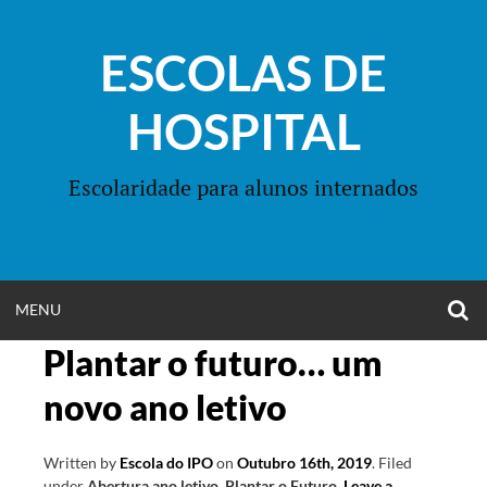
Skip
to
ESCOLAS DE
content
HOSPITAL
Escolaridade para alunos internados
O
OPEN
MENU
S
F
Plantar o futuro… um
MENU
novo ano letivo
Written by
Escola do IPO
on
Outubro 16th, 2019
.
Filed
under
Abertura ano letivo
,
Plantar o Futuro
.
Leave a