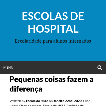
Skip
to
ESCOLAS DE
content
HOSPITAL
Escolaridade para alunos internados
O
OPEN
MENU
S
F
Pequenas coisas fazem a
MENU
diferença
Written by
Escola do HSM
on
Janeiro 22nd, 2020
.
Filed
under
Circo de pulgas
,
Escola do HSM
,
Pavilhão do