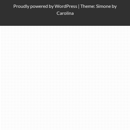
Proudly powered by
WordPress
|
Theme: Simone by
Carolina