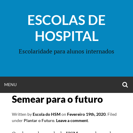
Skip
to
ESCOLAS DE
content
HOSPITAL
Escolaridade para alunos internados
O
OPEN
MENU
S
F
Semear para o futuro
MENU
Written by
Escola do HSM
on
Fevereiro 19th, 2020
.
Filed
under
Plantar o Futuro
.
Leave a comment
.