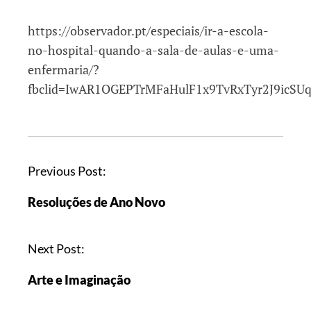
https://observador.pt/especiais/ir-a-escola-
no-hospital-quando-a-sala-de-aulas-e-uma-
enfermaria/?
fbclid=IwAR1OGEPTrMFaHulF1x9TvRxTyr2J9icS
Previous Post:
Resoluções de Ano Novo
Next Post:
Arte e Imaginação