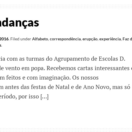
ndanças
 2016
.
Filed under
Alfabeto
,
correspondência
,
erupção
,
experiência
,
Faz 
s
.
cia com as turmas do Agrupamento de Escolas D.
 de vento em popa. Recebemos cartas interessantes 
em feitos e com imaginação. Os nossos
 antes das festas de Natal e de Ano Novo, mas só
ríodo, por isso […]
s
ças