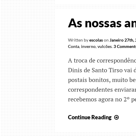
As nossas a
Written by
escolas
on
Janeiro 27th,
Conta
,
inverno
,
vulcões
.
3 Comment
A troca de correspondên
Dinis de Santo Tirso vai
postais bonitos, muito b
correspondentes enviaram
recebemos agora no 2º pe
As
Continue Reading
nossa
andan