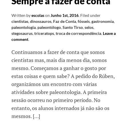
Sempre a fazer de conta
Written by
escolas
on
Junho 1st, 2016
.
Filed under
cientistas
,
dinossauros
,
Faz de Conta
,
fósseis
,
gastronomia
,
paleontologia
,
paleontólogo
,
Santo Tirso
,
selos
,
stegosaurus
,
triceratops
,
troca de correspondência
.
Leave a
comment
.
Continuamos a fazer de conta que somos
cientistas mas, mais dia menos dia, somos
mesmo. Começamos a ganhar o gosto por
estas coisas e quem sabe? A pedido do Rúben,
organizámos um encontro com várias
atividades sobre paleontologia. A primeira
sessão ocorreu no primeiro período. No
entanto, os alunos internados já não são os
mesmos. […]