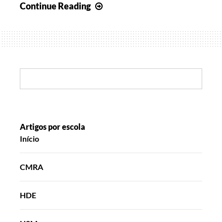
Sempre
Continue Reading
a
fazer
de
conta
Search:
Artigos por escola
Início
CMRA
HDE