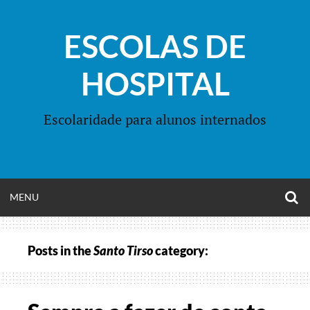
Skip
to
ESCOLAS DE
content
HOSPITAL
Escolaridade para alunos internados
O
OPEN
MENU
S
F
MENU
Posts in the
Santo Tirso
category: