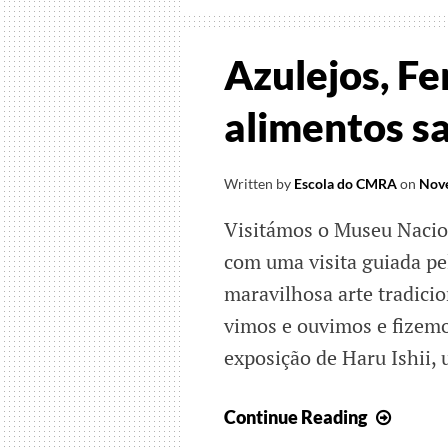
Azulejos, F
alimentos s
Written by
Escola do CMRA
on
Nove
Visitámos o Museu Nacio
com uma visita guiada pel
maravilhosa arte tradici
vimos e ouvimos e fizemo
exposição de Haru Ishii, 
Azulej
Continue Reading
Ferna