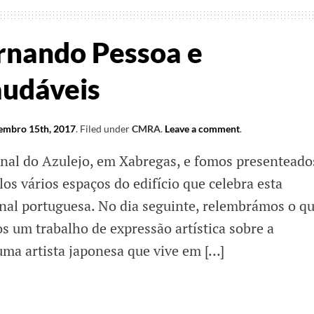
ernando Pessoa e
audáveis
mbro 15th, 2017
.
Filed under
CMRA
.
Leave a comment
.
nal do Azulejo, em Xabregas, e fomos presenteado
os vários espaços do edifício que celebra esta
onal portuguesa. No dia seguinte, relembrámos o q
s um trabalho de expressão artística sobre a
uma artista japonesa que vive em […]
os,
ndo